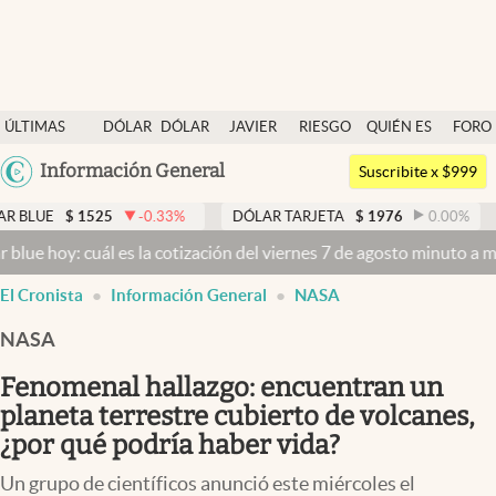
Últimas noticias
ÚLTIMAS
DÓLAR
DÓLAR
JAVIER
RIESGO
QUIÉN ES
FORO
Dólar
NOTICIAS
BLUE
MILEI
PAÍS
QUIÉN
Argentina
Información General
Members
Suscribite x $999
España
Economía y Política
$
1525
-0.33
%
DÓLAR TARJETA
$
1976
0.00
%
DÓLAR
México
y: cuál es la cotización del viernes 7 de agosto minuto a minuto
Dól
Finanzas y Mercados
USA
El Cronista
Información General
NASA
Mercados Online
Colombia
Uruguay
NASA
Negocios
Fenomenal hallazgo: encuentran un
Columnistas
planeta terrestre cubierto de volcanes,
Otras secciones
¿por qué podría haber vida?
Apertura
Un grupo de científicos anunció este miércoles el