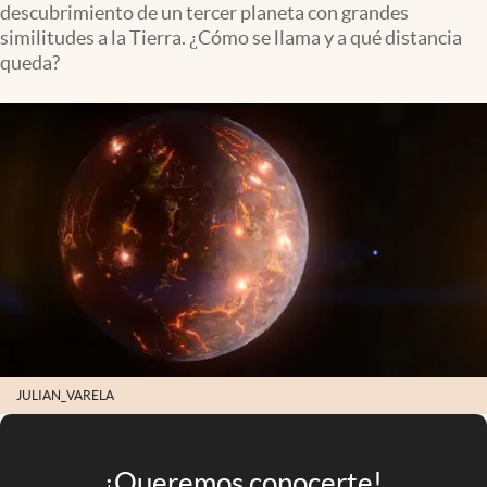
descubrimiento de un tercer planeta con grandes
Infotechnology
similitudes a la Tierra. ¿Cómo se llama y a qué distancia
Clase
queda?
Clima
Mundial 2026
Eventos Corporativos
El Cronista Studio
Mediakit
abre en nueva pestaña
Argentina
JULIAN_VARELA
¡Queremos conocerte!