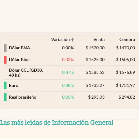
Variación
Venta
Compra
0,00
%
$
1520,00
$
1470,00
Dólar BNA
-0,33
%
$
1525,00
$
1505,00
Dólar Blue
Dólar CCL (GD30,
0,87
%
$
1585,52
$
1576,89
48 hs)
0,08
%
$
1733,27
$
1731,97
Euro
0,05
%
$
295,03
$
294,82
Real brasileño
Las más leídas de Información General