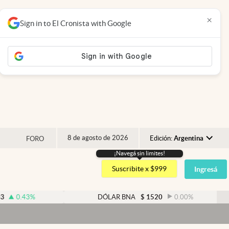
×
Sign in to El Cronista with Google
8 de agosto de 2026
Edición:
Argentina
FORO
¡Navegá sin limites!
Argentina
Suscribite x $999
Ingresá
España
México
%
DÓLAR BNA
$
1520
0.00
%
USA
Colombia