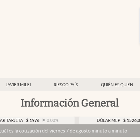
JAVIER MILEI
RIESGO PAÍS
QUIÉN ES QUIÉN
Información General
TA
$
1976
0.00
%
DÓLAR MEP
$
1526,03
0.43
ización del viernes 7 de agosto minuto a minuto