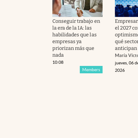
Conseguir trabajo en
Empresar
la era de la IA: las
el 2027 c
habilidades que las
optimismo
empresas ya
qué secto
priorizan más que
anticipan
nada
María Vict
10:08
jueves, 06 d
Members
2026