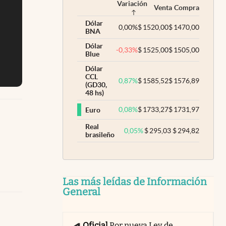
Variación
Venta
Compra
Dólar
0,00
%
$
1520,00
$
1470,00
BNA
Dólar
-0,33
%
$
1525,00
$
1505,00
Blue
Dólar
CCL
0,87
%
$
1585,52
$
1576,89
(GD30,
48 hs)
0,08
%
$
1733,27
$
1731,97
Euro
Real
0,05
%
$
295,03
$
294,82
brasileño
Las más leídas de Información
General
Oficial
Por nueva Ley de