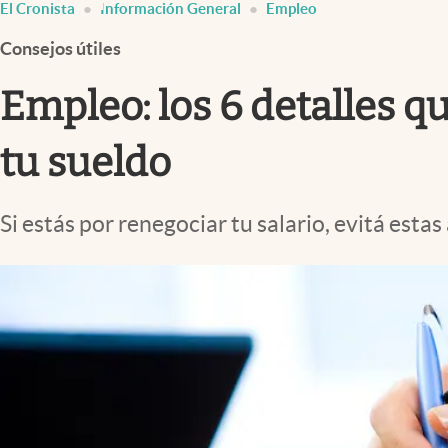
El Cronista
Información General
Empleo
Infotechnology
Consejos útiles
Clase
Clima
Empleo: los 6 detalles q
Mundial 2026
tu sueldo
Eventos Corporativos
El Cronista Studio
Si estás por renegociar tu salario, evitá est
Mediakit
abre en nueva pestaña