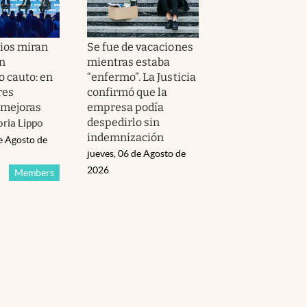
ios miran
Se fue de vacaciones
on
mientras estaba
 cauto: en
“enfermo”. La Justicia
res
confirmó que la
 mejoras
empresa podía
despedirlo sin
oria Lippo
indemnización
e Agosto de
jueves, 06 de Agosto de
2026
Members