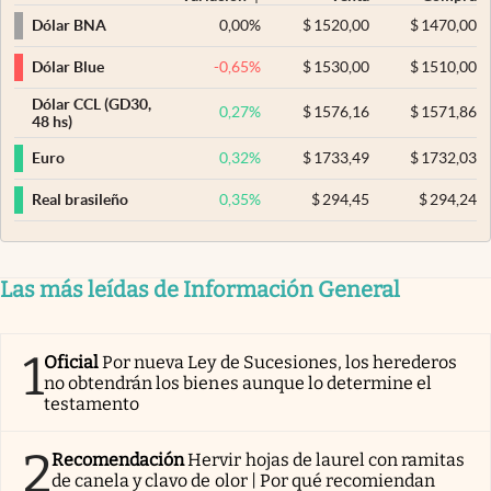
0,00
%
$
1520,00
$
1470,00
Dólar BNA
-0,65
%
$
1530,00
$
1510,00
Dólar Blue
Dólar CCL (GD30,
0,27
%
$
1576,16
$
1571,86
48 hs)
0,32
%
$
1733,49
$
1732,03
Euro
0,35
%
$
294,45
$
294,24
Real brasileño
Las más leídas de Información General
1
Oficial
Por nueva Ley de Sucesiones, los herederos
no obtendrán los bienes aunque lo determine el
testamento
2
Recomendación
Hervir hojas de laurel con ramitas
de canela y clavo de olor | Por qué recomiendan