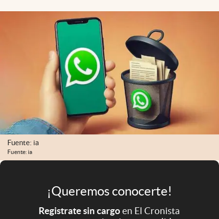
Infotechnology
Clase
Clima
Mundial 2026
Eventos Corporativos
El Cronista Studio
Mediakit
abre en nueva pestaña
Fuente: ia
Argentina
Fuente: ia
¡Queremos conocerte!
Registrate sin cargo
en El Cronista