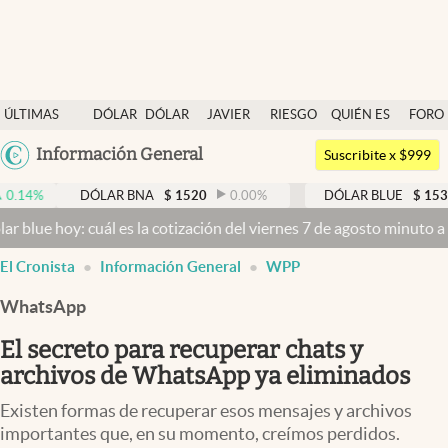
Últimas noticias
ÚLTIMAS
DÓLAR
DÓLAR
JAVIER
RIESGO
QUIÉN ES
FORO
Dólar
NOTICIAS
BLUE
MILEI
PAÍS
QUIÉN
Argentina
Información General
Members
Suscribite x $999
España
Economía y Política
DÓLAR BNA
$
1520
0.00
%
DÓLAR BLUE
$
1530
-0.65
México
: cuál es la cotización del viernes 7 de agosto minuto a minuto
Dóla
Finanzas y Mercados
USA
El Cronista
Información General
WPP
Mercados Online
Colombia
Uruguay
WhatsApp
Negocios
El secreto para recuperar chats y
Columnistas
archivos de WhatsApp ya eliminados
Otras secciones
Existen formas de recuperar esos mensajes y archivos
Apertura
importantes que, en su momento, creímos perdidos.