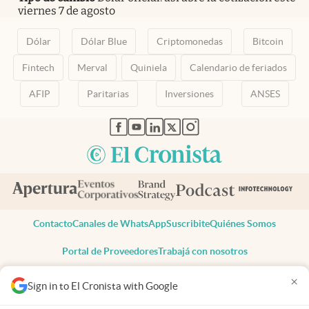
viernes 7 de agosto
Dólar
Dólar Blue
Criptomonedas
Bitcoin
Fintech
Merval
Quiniela
Calendario de feriados
AFIP
Paritarias
Inversiones
ANSES
abre en nueva pestaña
abre en nueva pestaña
abre en nueva pestaña
abre en nueva pestaña
abre en nueva pestaña
Contacto
Canales de WhatsApp
Suscribite
Quiénes Somos
Portal de Proveedores
Trabajá con nosotros
Copyright 2025 cronista.com
×
Sign in to El Cronista with Google
Todos los derechos reservados
Términos y condiciones