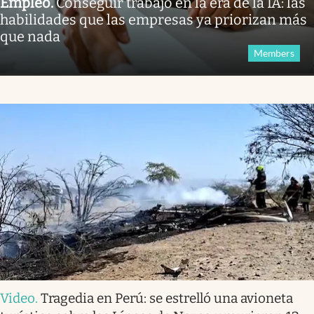
Empleo
.
Conseguir trabajo en la era de la IA: las
habilidades que las empresas ya priorizan más
que nada
Members
Video
.
Tragedia en Perú: se estrelló una avioneta