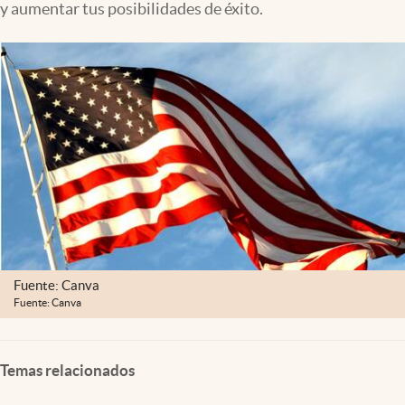
y aumentar tus posibilidades de éxito.
Clima
Espiritualidad
Mediakit
abre en nueva pestaña
México
Fuente: Canva
Fuente: Canva
Temas relacionados