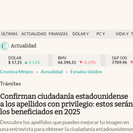
Últimas Noticias
ÚLTIMAS
ACTUALIDAD
FINANZAS
DÓLAR Y
PC Y
VIDA Y
Actualidad
NOTICIAS
Y
MERCADOS
CELULAR
ESTILO
Argentina
Actualidad
Finanzas y economía
ECONOMÍA
España
Dólar y mercados
DÓLAR
BMV
S&P 500
$
17,15
0.13
%
66.396,15
-0.19
%
México
7709,96
Internacionales
Cronista México
Actualidad
Estados Unidos
USA
Opinión
Colombia
Trámites
Uruguay
Brand Strategy
Confirman ciudadanía estadounidense
Pc y celular
a los apellidos con privilegio: estos serán
los beneficiados en 2025
Vida y estilo
Descubre los apellidos que pueden mejorar tu imagen en
Tv
una entrevista para obtener la ciudadanía estadounidense