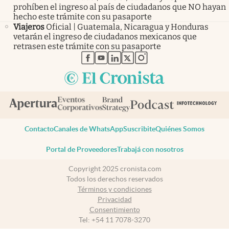
prohíben el ingreso al país de ciudadanos que NO hayan
hecho este trámite con su pasaporte
Viajeros
Oficial | Guatemala, Nicaragua y Honduras
vetarán el ingreso de ciudadanos mexicanos que
retrasen este trámite con su pasaporte
abre en nueva pestaña
abre en nueva pestaña
abre en nueva pestaña
abre en nueva pestaña
abre en nueva pestaña
Contacto
Canales de WhatsApp
Suscribite
Quiénes Somos
Portal de Proveedores
Trabajá con nosotros
Copyright 2025 cronista.com
Todos los derechos reservados
Términos y condiciones
Privacidad
Consentimiento
Tel:
+54 11 7078-3270