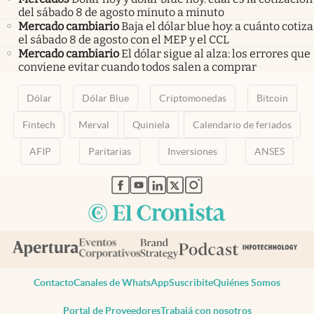
del sábado 8 de agosto minuto a minuto
Mercado cambiario
Baja el dólar blue hoy: a cuánto cotiza
el sábado 8 de agosto con el MEP y el CCL
Mercado cambiario
El dólar sigue al alza: los errores que
conviene evitar cuando todos salen a comprar
Dólar
Dólar Blue
Criptomonedas
Bitcoin
Fintech
Merval
Quiniela
Calendario de feriados
AFIP
Paritarias
Inversiones
ANSES
abre en nueva pestaña
abre en nueva pestaña
abre en nueva pestaña
abre en nueva pestaña
abre en nueva pestaña
Contacto
Canales de WhatsApp
Suscribite
Quiénes Somos
Portal de Proveedores
Trabajá con nosotros