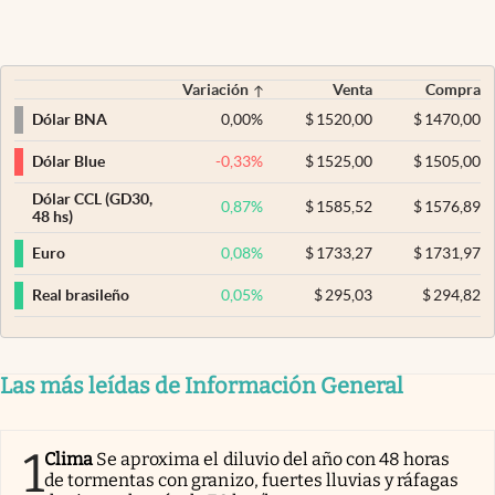
Variación
Venta
Compra
0,00
%
$
1520,00
$
1470,00
Dólar BNA
-0,33
%
$
1525,00
$
1505,00
Dólar Blue
Dólar CCL (GD30,
0,87
%
$
1585,52
$
1576,89
48 hs)
0,08
%
$
1733,27
$
1731,97
Euro
0,05
%
$
295,03
$
294,82
Real brasileño
Las más leídas de Información General
1
Clima
Se aproxima el diluvio del año con 48 horas
de tormentas con granizo, fuertes lluvias y ráfagas