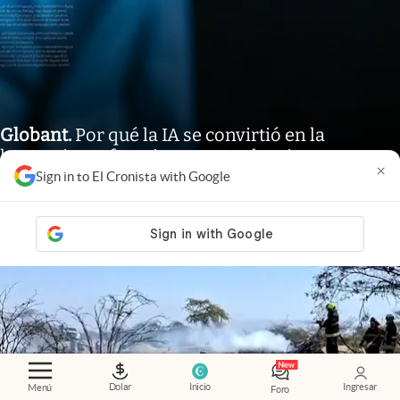
Globant
.
Por qué la IA se convirtió en la
herramienta favorita para modernizar
×
aplicaciones y sitios web
Sign in to El Cronista with Google
Dolar
Inicio
Ingresar
Menú
Foro