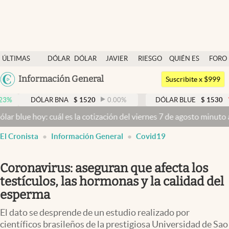
Últimas noticias
ÚLTIMAS
DÓLAR
DÓLAR
JAVIER
RIESGO
QUIÉN ES
FORO
Dólar
NOTICIAS
BLUE
MILEI
PAÍS
QUIÉN
Argentina
Información General
Members
Suscribite x $999
España
Economía y Política
DÓLAR BNA
$
1520
0.00
%
DÓLAR BLUE
$
1530
-0.65
%
México
y: cuál es la cotización del viernes 7 de agosto minuto a minuto
Dól
Finanzas y Mercados
USA
abre en nueva pestaña
El Cronista
Información General
Covid19
Mercados Online
Colombia
Uruguay
Negocios
Coronavirus: aseguran que afecta los
Columnistas
testículos, las hormonas y la calidad del
esperma
Otras secciones
El dato se desprende de un estudio realizado por
Apertura
científicos brasileños de la prestigiosa Universidad de Sao