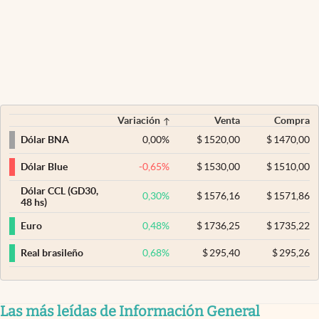
Variación
Venta
Compra
0,00
%
$
1520,00
$
1470,00
Dólar BNA
-0,65
%
$
1530,00
$
1510,00
Dólar Blue
Dólar CCL (GD30,
0,30
%
$
1576,16
$
1571,86
48 hs)
0,48
%
$
1736,25
$
1735,22
Euro
0,68
%
$
295,40
$
295,26
Real brasileño
Las más leídas de Información General