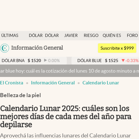
Últimas noticias
ÚLTIMAS
DÓLAR
DÓLAR
JAVIER
RIESGO
QUIÉN ES
FORO
Dólar
NOTICIAS
BLUE
MILEI
PAÍS
QUIÉN
Argentina
Información General
Members
Suscribite x $999
España
Economía y Política
A
$
1520
0.00
%
DÓLAR BLUE
$
1525
-0.33
%
DÓLA
México
 cuál es la cotización del lunes 10 de agosto minuto a minuto
Dólar
Finanzas y Mercados
USA
El Cronista
Información General
Calendario Lunar
Mercados Online
Colombia
Uruguay
Belleza de la piel
Negocios
Calendario Lunar 2025: cuáles son los
Columnistas
mejores días de cada mes del año para
Otras secciones
depilarse
Apertura
Aprovechá las influencias lunares del Calendario Lunar