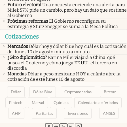
Futuro electoral
Una encuesta enciende una alerta para
Milei: 57% pide un cambio, pero hay un dato que sostiene
al Gobierno
Próximas reformas
El Gobierno reconfigura su
estrategia y Sturzenegger se suma a la Mesa Política
Cotizaciones
Mercados
Dólar hoy y dólar blue hoy: cuál es la cotización
del lunes 10 de agosto minuto a minuto
¿Giro diplomático?
Karina Milei viajará a China: qué
busca el Gobierno y cómo juega EE.UU., el tercero en
discordia
Monedas
Dólar a peso mexicano HOY: a cuánto abre la
cotización de este lunes 10 de agosto
Dólar
Dólar Blue
Criptomonedas
Bitcoin
Fintech
Merval
Quiniela
Calendario de feriados
AFIP
Paritarias
Inversiones
ANSES
abre en nueva pestaña
abre en nueva pestaña
abre en nueva pestaña
abre en nueva pestaña
abre en nueva pestaña