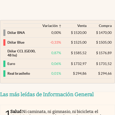
Variación
Venta
Compra
0,00
%
$
1520,00
$
1470,00
Dólar BNA
-0,33
%
$
1525,00
$
1505,00
Dólar Blue
Dólar CCL (GD30,
0,87
%
$
1585,52
$
1576,89
48 hs)
0,06
%
$
1732,97
$
1731,52
Euro
0,01
%
$
294,86
$
294,66
Real brasileño
Las más leídas de Información General
1
Salud
Ni caminata, ni gimnasio, ni bicicleta: el