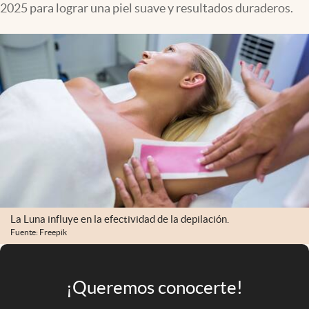
2025 para lograr una piel suave y resultados duraderos.
Infotechnology
Clase
Clima
Mundial 2026
Eventos Corporativos
El Cronista Studio
Mediakit
abre en nueva pestaña
Argentina
La Luna influye en la efectividad de la depilación.
Fuente: Freepik
¡Queremos conocerte!