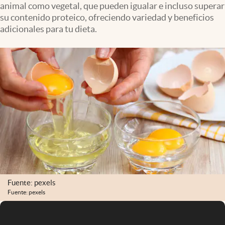
animal como vegetal, que pueden igualar e incluso superar
Infotechnology
su contenido proteico, ofreciendo variedad y beneficios
Clase
adicionales para tu dieta.
Clima
Mundial 2026
Eventos Corporativos
El Cronista Studio
Mediakit
abre en nueva pestaña
Argentina
Fuente: pexels
Fuente: pexels