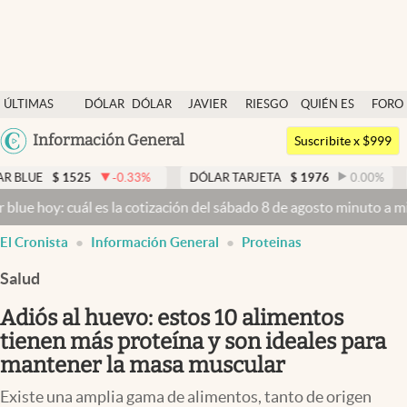
Últimas noticias
ÚLTIMAS
DÓLAR
DÓLAR
JAVIER
RIESGO
QUIÉN ES
FORO
Dólar
NOTICIAS
BLUE
MILEI
PAÍS
QUIÉN
Argentina
Información General
Members
Suscribite x $999
España
Economía y Política
525
-0.33
%
DÓLAR TARJETA
$
1976
0.00
%
DÓLAR M
México
cuál es la cotización del sábado 8 de agosto minuto a minuto
Dólar 
Finanzas y Mercados
USA
El Cronista
Información General
Proteinas
Mercados Online
Colombia
Uruguay
Salud
Negocios
Adiós al huevo: estos 10 alimentos
Columnistas
tienen más proteína y son ideales para
Otras secciones
mantener la masa muscular
Apertura
Existe una amplia gama de alimentos, tanto de origen