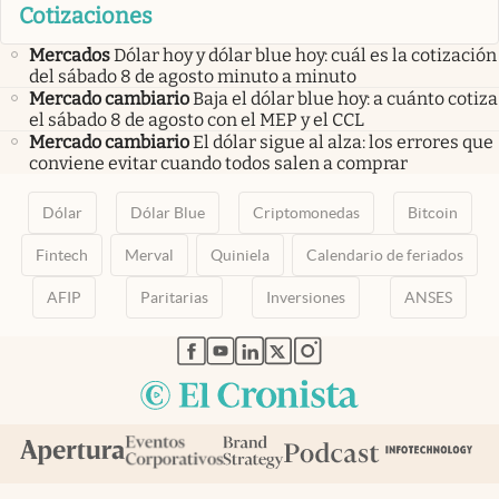
Cotizaciones
Mercados
Dólar hoy y dólar blue hoy: cuál es la cotización
del sábado 8 de agosto minuto a minuto
Mercado cambiario
Baja el dólar blue hoy: a cuánto cotiza
el sábado 8 de agosto con el MEP y el CCL
Mercado cambiario
El dólar sigue al alza: los errores que
conviene evitar cuando todos salen a comprar
Dólar
Dólar Blue
Criptomonedas
Bitcoin
Fintech
Merval
Quiniela
Calendario de feriados
AFIP
Paritarias
Inversiones
ANSES
abre en nueva pestaña
abre en nueva pestaña
abre en nueva pestaña
abre en nueva pestaña
abre en nueva pestaña