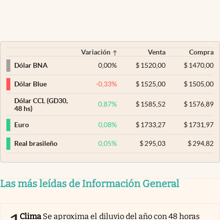
Variación
Venta
Compra
0,00
%
$
1520,00
$
1470,00
Dólar BNA
-0,33
%
$
1525,00
$
1505,00
Dólar Blue
Dólar CCL (GD30,
0,87
%
$
1585,52
$
1576,89
48 hs)
0,08
%
$
1733,27
$
1731,97
Euro
0,05
%
$
295,03
$
294,82
Real brasileño
Las más leídas de Información General
Clima
Se aproxima el diluvio del año con 48 horas