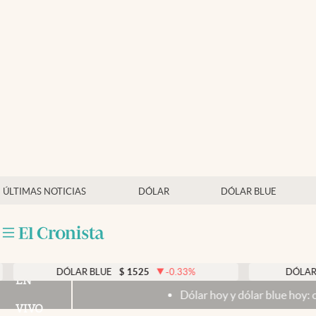
Últimas noticias
Dólar
Members
Economía y Política
Finanzas y Mercados
Mercados Online
ÚLTIMAS NOTICIAS
DÓLAR
DÓLAR BLUE
Negocios
Columnistas
Otras secciones
DÓLAR BLUE
$
1525
-0.33
%
DÓLAR TARJE
EN
Dólar hoy y dólar blue hoy: cuál es la
Apertura
VIVO