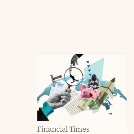
abre en nuev
Financial Times