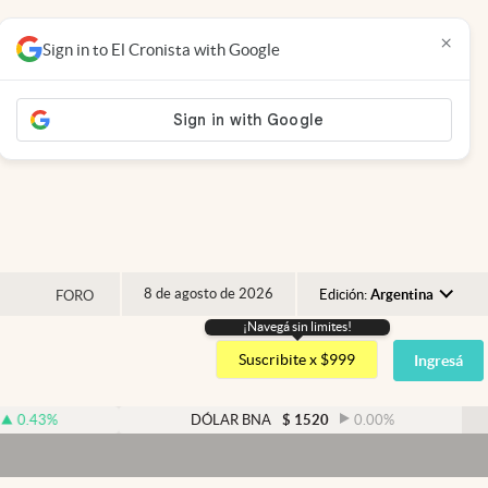
×
Sign in to El Cronista with Google
8 de agosto de 2026
Edición:
Argentina
FORO
¡Navegá sin limites!
Argentina
Suscribite x $999
Ingresá
España
México
%
DÓLAR BNA
$
1520
0.00
%
USA
Colombia