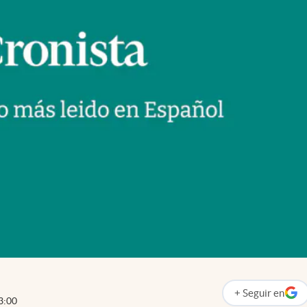
+
Seguir
en
abre en nueva p
3:00