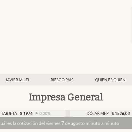
JAVIER MILEI
RIESGO PAÍS
QUIÉN ES QUIÉN
Impresa General
TA
$
1976
0.00
%
DÓLAR MEP
$
1526,03
0.43
 cotización del viernes 7 de agosto minuto a minuto