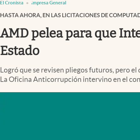
El Cronista
Impresa General
Infotechnology
HASTA AHORA, EN LAS LICITACIONES DE COMPUTAD
Clase
Clima
AMD pelea para que Intel
Mundial 2026
Estado
Eventos Corporativos
El Cronista Studio
Logró que se revisen pliegos futuros, pero el
Mediakit
La Oficina Anticorrupción intervino en el con
abre en nueva pestaña