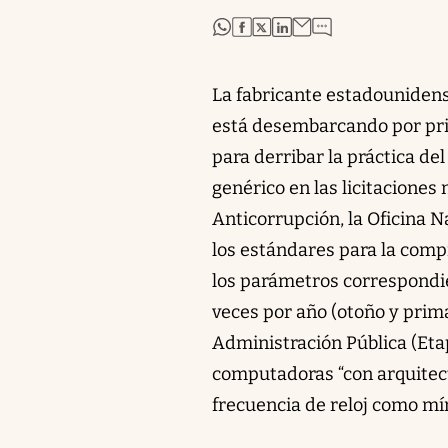
abre en nueva pestaña
abre en nueva pestaña
abre en nueva pestaña
abre en nueva pestaña
La fabricante estadounide
está desembarcando por prim
para derribar la práctica de
genérico en las licitaciones 
Anticorrupción, la Oficina 
los estándares para la comp
los parámetros correspondi
veces por año (otoño y prim
Administración Pública (Etap
computadoras “con arquitect
frecuencia de reloj como mí