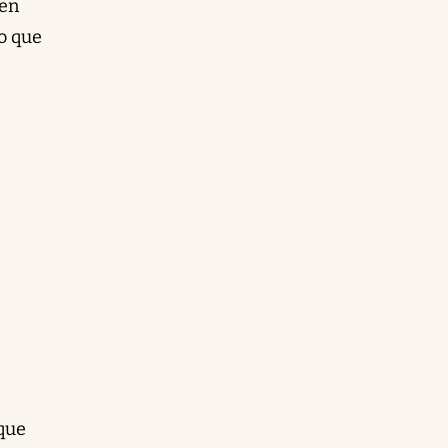
 en
mo que
 que