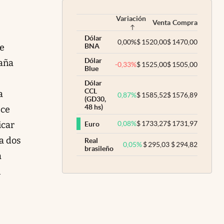
Variación
Venta
Compra
Dólar
0,00
%
$
1520,00
$
1470,00
e
BNA
Dólar
paña
-0,33
%
$
1525,00
$
1505,00
Blue
Dólar
CCL
a
0,87
%
$
1585,52
$
1576,89
(GD30,
48 hs)
ece
icar
0,08
%
$
1733,27
$
1731,97
Euro
a dos
Real
0,05
%
$
295,03
$
294,82
brasileño
a
n