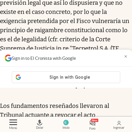
previsión legal que así lo dispusiera y que no
existe en el caso concreto, por lo que la
exigencia pretendida por el Fisco vulneraría un
principio de raigambre constitucional como lo
es el de legalidad (cfr. criterio de la Corte
Suprema de Justicia in re "Tecpetrol S.A. (TF
×
27621-I) c/DGI", sentencia del 12 de septiembre
Sign in to El Cronista with Google
de 2017)…"; y 8) Expresó, en materia de costas,
que las mismas debían ser aplicadas en el
orden causado dado la complejidad del caso.
Los fundamentos reseñados llevaron al
Tribunal actuante a revocar el acto
administrativo y, por lo tanto, este
Dolar
Inicio
Ingresar
Menú
Foro