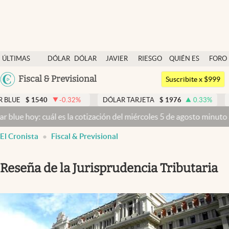
Últimas noticias
ÚLTIMAS
DÓLAR
DÓLAR
JAVIER
RIESGO
QUIÉN ES
FORO
Dólar
NOTICIAS
BLUE
MILEI
PAÍS
QUIÉN
Argentina
Fiscal & Previsional
Members
Suscribite x $999
España
Economía y Política
$
1540
-0.32
%
DÓLAR TARJETA
$
1976
0.33
%
DÓLAR
México
 hoy: cuál es la cotización del miércoles 5 de agosto minuto a minu
Finanzas y Mercados
USA
El Cronista
Fiscal & Previsional
Mercados Online
Colombia
Uruguay
Negocios
Reseña de la Jurisprudencia Tributaria
Columnistas
Otras secciones
Apertura