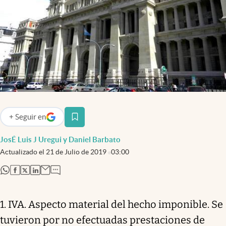
Infotechnology
Clase
Clima
Mundial 2026
Eventos Corporativos
El Cronista Studio
+
Seguir
en
abre en nueva pestaña
Mediakit
JosÉ Luis J Uregui y Daniel Barbato
abre en nueva pestaña
Argentina
Actualizado el
21 de Julio de 2019
03:00
abre en nueva pestaña
abre en nueva pestaña
abre en nueva pestaña
abre en nueva pestaña
1. IVA. Aspecto material del hecho imponible. Se
tuvieron por no efectuadas prestaciones de