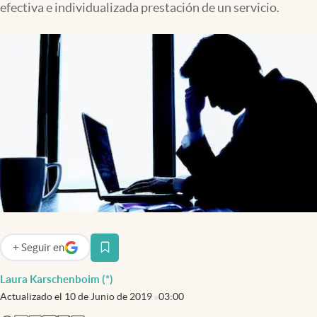
efectiva e individualizada prestación de un servicio.
Infotechnology
Clase
Clima
Mundial 2026
Eventos Corporativos
El Cronista Studio
Mediakit
abre en nueva pestaña
Argentina
+
Seguir
en
abre en nueva pestaña
Laura Karschenboim (*)
Actualizado el
10 de Junio de 2019
03:00