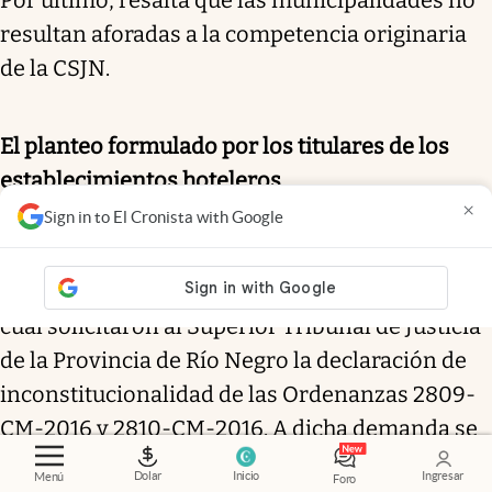
resultan aforadas a la competencia originaria
de la CSJN.
El planteo formulado por los titulares de los
establecimientos hoteleros
×
Sign in to El Cronista with Google
Existe un planteo en curso interpuesto por los
Sres. Cantaluppi, Aguirre y Cabra (2), a través del
cual solicitaron al Superior Tribunal de Justicia
de la Provincia de Río Negro la declaración de
inconstitucionalidad de las Ordenanzas 2809-
CM-2016 y 2810-CM-2016. A dicha demanda se
adhirieron 106 titulares de establecimientos
Dolar
Inicio
Ingresar
Menú
Foro