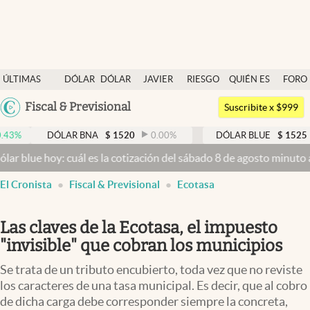
Últimas noticias
ÚLTIMAS
DÓLAR
DÓLAR
JAVIER
RIESGO
QUIÉN ES
FORO
Dólar
NOTICIAS
BLUE
MILEI
PAÍS
QUIÉN
Argentina
Fiscal & Previsional
Members
Suscribite x $999
España
Economía y Política
DÓLAR BNA
$
1520
0.00
%
DÓLAR BLUE
$
1525
-0.
México
lue hoy: cuál es la cotización del sábado 8 de agosto minuto a min
Finanzas y Mercados
USA
El Cronista
Fiscal & Previsional
Ecotasa
Mercados Online
Colombia
Uruguay
Negocios
Las claves de la Ecotasa, el impuesto
Columnistas
"invisible" que cobran los municipios
Otras secciones
Se trata de un tributo encubierto, toda vez que no reviste
los caracteres de una tasa municipal. Es decir, que al cobro
Apertura
de dicha carga debe corresponder siempre la concreta,