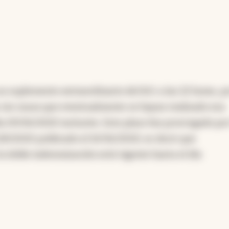
 suplemento extraordinario del B.O. a las 22 horas, po
 sin causa que eventualmente se hayan realizado esa
ía 09/06/2020 inclusive. Este plazo fue prorrogado po
28/2020 publicado el 10/06/2020, es decir que
la doble indemnización está vigente hasta el día