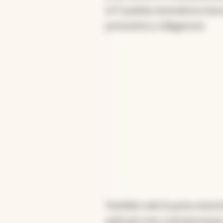
LCT podrán extenderse hasta 
preventivo y obligatorio.
También vale la pena mencio
aplicará a las contratacione