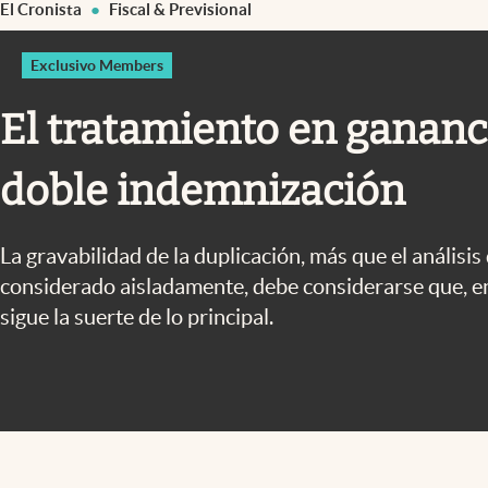
El Cronista
Fiscal & Previsional
Infotechnology
Clase
Exclusivo Members
Clima
El tratamiento en gananci
Mundial 2026
doble indemnización
Eventos Corporativos
El Cronista Studio
La gravabilidad de la duplicación, más que el análisis
Mediakit
considerado aisladamente, debe considerarse que, en
abre en nueva pestaña
sigue la suerte de lo principal.