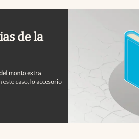
as de la
 del monto extra
 este caso, lo accesorio