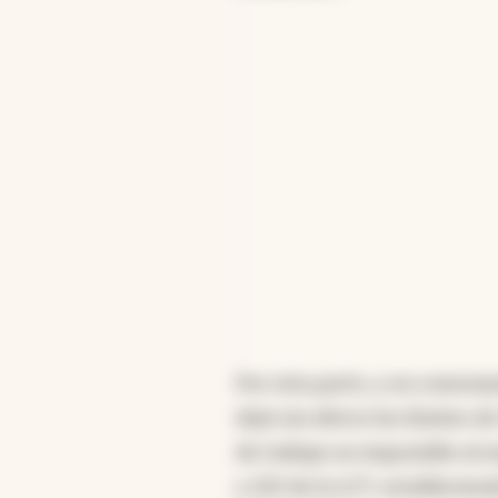
Por otra parte, y en conson
dejó sin efecto los límites d
de trabajo no imputable al e
y 222 de la LCT, estableciend