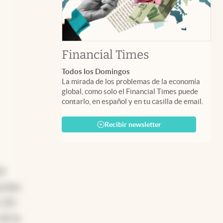
abre en nuev
Financial Times
Todos los Domingos
La mirada de los problemas de la economía
global, como solo el Financial Times puede
contarlo, en español y en tu casilla de email.
Recibir newsletter
0)
ución
 221
de la