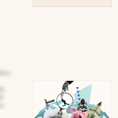
dos y
ia.
20
el