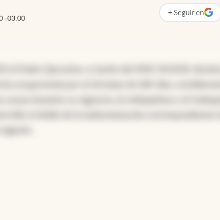
+
Seguir
en
abre en nueva p
0
03:00
 el Poder Ejecutivo, a través del DNU 34/2019, declar
ia ocupacional por el término de 180 días, estableci
a causa durante su vigencia, la trabajadora o el trabaj
ercibir el doble de la indemnización correspondiente 
 vigente.