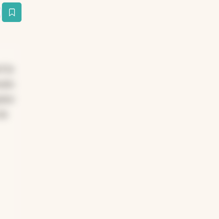
estaña
ó la
endo
ador
de