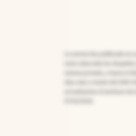
La norma fue publicada en un
tanto abarcaba los despidos
misma jornada, y hasta el d
días más a través del DNU 5
actualmente el instituto de 
07/12/2020.