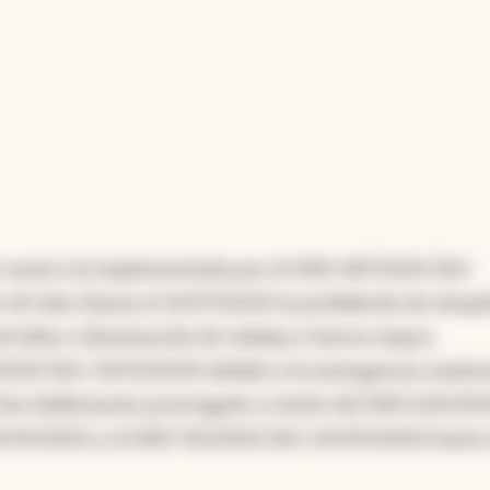
e sumó a la implementada por el DNU 487/2020 (B.O.
60 días (hasta el 31/07/2020) la prohibición de despi
e falta o disminución de trabajo y fuerza mayor,
2020 (B.O. 31/03/2020) debido a la emergencia sanitar
fue doblemente prorrogado a través del DNU 624/20
30/09/2020 y el DNU 761/2020 (B.O. 24/09/2020) hasta 