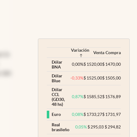
Variación
Venta
Compra
r lo
Dólar
0,00
%
$
1520,00
$
1470,00
BNA
r 180
Dólar
-0,33
%
$
1525,00
$
1505,00
Blue
Dólar
CCL
0,87
%
$
1585,52
$
1576,89
(GD30,
48 hs)
0,08
%
$
1733,27
$
1731,97
Euro
Real
0,05
%
$
295,03
$
294,82
brasileño