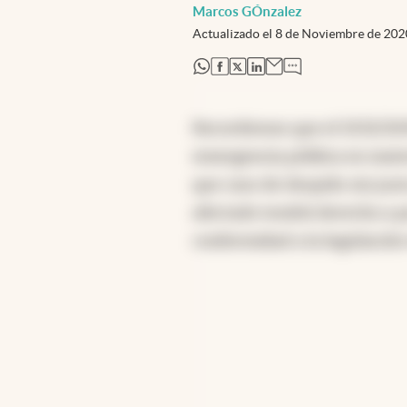
Marcos GÓnzalez
Actualizado el
8 de Noviembre de 202
abre en nueva pestaña
abre en nueva pestaña
abre en nueva pestaña
abre en nueva pestaña
Recordemos que el 13/12/2019
emergencia pública en mater
que caso de despido sin just
afectado tendrá derecho a p
conformidad a la legislación