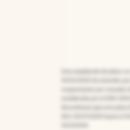
Esta ampliación de plazo, s
19/05/2020) de extender por 
suspensiones por causales d
establecida por el DNU 329/
Recordemos que este plazo 
(B.O. 29/07/2020) hasta el 
30/11/2020.