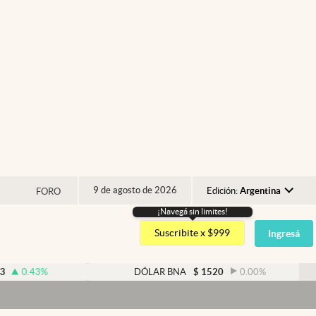
9 de agosto de 2026
Edición:
Argentina
FORO
¡Navegá sin limites!
Argentina
Suscribite x $999
Ingresá
España
México
%
DÓLAR BNA
$
1520
0.00
%
USA
Colombia