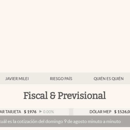
JAVIER MILEI
RIESGO PAÍS
QUIÉN ES QUIÉN
Fiscal & Previsional
TA
$
1976
0.00
%
DÓLAR MEP
$
1526,03
0.43
tización del domingo 9 de agosto minuto a minuto