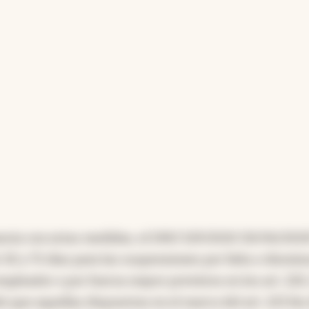
ancia con estas medidas, el DNU 529/2020 (10/06/202
e 30 y 75 días para las suspensiones por falta o dismin
mpleador o por fuerza mayor previstos en los art. 220,
o que aquellas dispuestas en el marco del art. 223 bis 