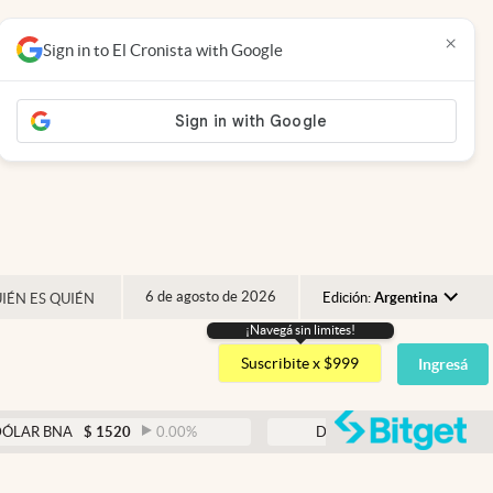
×
Sign in to El Cronista with Google
6 de agosto de 2026
Edición:
Argentina
IÉN ES QUIÉN
¡Navegá sin limites!
Argentina
Suscribite x $999
Ingresá
España
México
abre
A
$
1520
0.00
%
DÓLAR BLUE
$
1530
-0.65
%
USA
Colombia