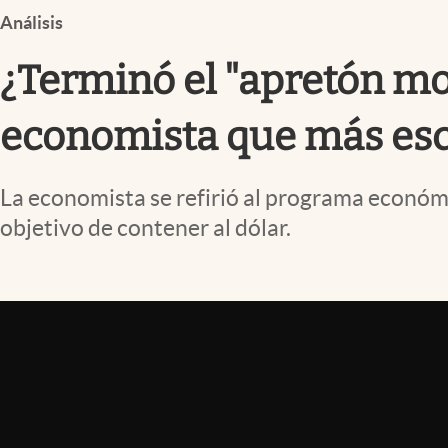
Infotechnology
Análisis
Clase
¿Terminó el "apretón mon
Clima
economista que más es
Mundial 2026
Eventos Corporativos
La economista se refirió al programa económi
El Cronista Studio
objetivo de contener al dólar.
Mediakit
abre en nueva pestaña