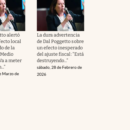
tto alertó
La dura advertencia
fecto local
de Dal Poggetto sobre
o de la
un efecto inesperado
 Medio
del ajuste fiscal: “Está
Va a meter
destruyendo...”
..”
sábado, 28 de Febrero de
de Marzo de
2026