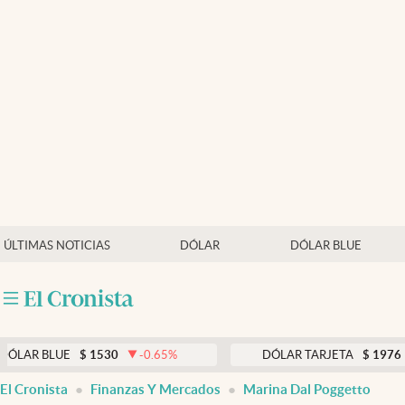
Últimas noticias
Dólar
Members
Economía y Política
Finanzas y Mercados
Mercados Online
ÚLTIMAS NOTICIAS
DÓLAR
DÓLAR BLUE
Negocios
Columnistas
Otras secciones
LUE
$
1530
-0.65
%
DÓLAR TARJETA
$
1976
0.00
%
Apertura
El Cronista
Finanzas Y Mercados
Marina Dal Poggetto