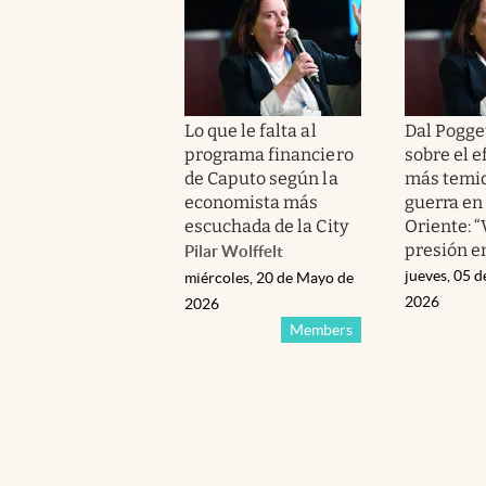
Lo que le falta al
Dal Pogge
programa financiero
sobre el e
de Caputo según la
más temid
economista más
guerra en
escuchada de la City
Oriente: “
presión en.
Pilar Wolffelt
jueves, 05 
miércoles, 20 de Mayo de
2026
2026
Members