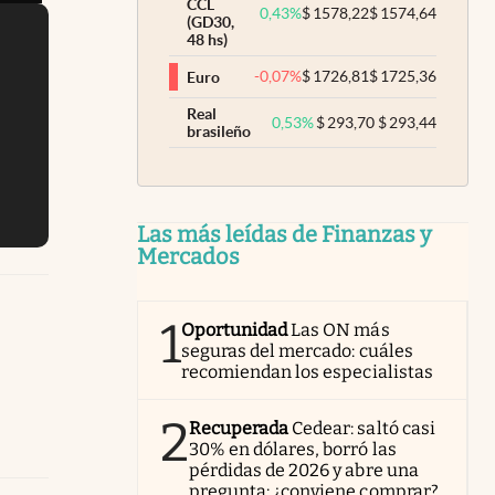
CCL
0,43
%
$
1578,22
$
1574,64
(GD30,
48 hs)
-0,07
%
$
1726,81
$
1725,36
Euro
Real
0,53
%
$
293,70
$
293,44
brasileño
Las más leídas de Finanzas y
Mercados
1
Oportunidad
Las ON más
seguras del mercado: cuáles
recomiendan los especialistas
2
Recuperada
Cedear: saltó casi
30% en dólares, borró las
pérdidas de 2026 y abre una
pregunta: ¿conviene comprar?