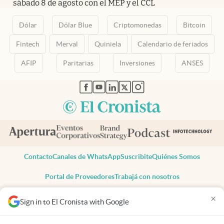
sábado 8 de agosto con el MEP y el CCL
Dólar
Dólar Blue
Criptomonedas
Bitcoin
Fintech
Merval
Quiniela
Calendario de feriados
AFIP
Paritarias
Inversiones
ANSES
abre en nueva pestaña
abre en nueva pestaña
abre en nueva pestaña
abre en nueva pestaña
abre en nueva pestaña
Contacto
Canales de WhatsApp
Suscribite
Quiénes Somos
Portal de Proveedores
Trabajá con nosotros
Copyright 2025 cronista.com
×
Sign in to El Cronista with Google
Todos los derechos reservados
Términos y condiciones