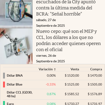
escuchados de la City apuntó
contra la última medida del
BCRA: "Señal horrible"
sábado, 27 de
Septiembre de 2025
Nuevo cepo: qué son el MEP y
CCL, los dólares a los que no
podrán acceder quienes operen
con el oficial
viernes, 26 de
Septiembre de 2025
Variación
Venta
Compra
0,00
%
$
1520,00
$
1470,00
Dólar BNA
-0,33
%
$
1525,00
$
1505,00
Dólar Blue
Dólar CCL (GD30,
0,87
%
$
1585,52
$
1576,89
48 hs)
0,08
%
$
1733,27
$
1731,97
Euro