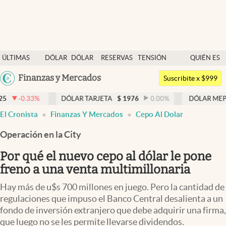
Últimas noticias
ÚLTIMAS
DÓLAR
DÓLAR
RESERVAS
TENSIÓN
QUIÉN ES
Dólar
NOTICIAS
BLUE
BCRA
GEOPOLÍTICA
QUIÉN
Argentina
Finanzas y Mercados
Members
Suscribite x $999
España
Economía y Política
DÓLAR TARJETA
$
1976
0.00
%
DÓLAR MEP
$
1526,03
México
El Cronista
Finanzas Y Mercados
Cepo Al Dolar
Finanzas y Mercados
USA
Operación en la City
Mercados Online
Colombia
Uruguay
Por qué el nuevo cepo al dólar le pone
Negocios
freno a una venta multimillonaria
Columnistas
Hay más de u$s 700 millones en juego. Pero la cantidad de
Otras secciones
regulaciones que impuso el Banco Central desalienta a un
fondo de inversión extranjero que debe adquirir una firma,
Apertura
que luego no se les permite llevarse dividendos.