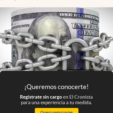
Infotechnology
Clase
Clima
Mundial 2026
Eventos Corporativos
El Cronista Studio
Mediakit
abre en nueva pestaña
Argentina
¡Queremos conocerte!
Registrate sin cargo
en El Cronista
para una experiencia a tu medida.
Quiero registrarme