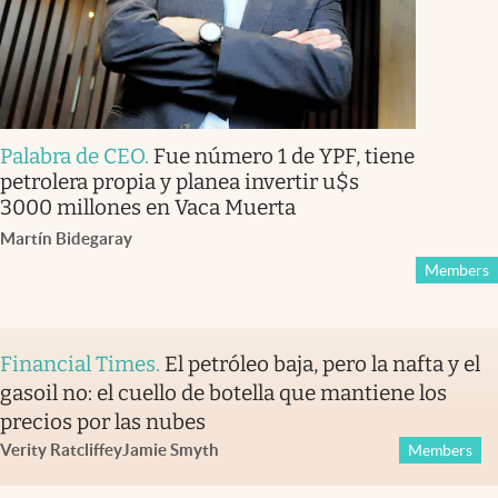
Palabra de CEO
.
Fue número 1 de YPF, tiene
petrolera propia y planea invertir u$s
3000 millones en Vaca Muerta
Martín Bidegaray
Members
Financial Times
.
El petróleo baja, pero la nafta y el
gasoil no: el cuello de botella que mantiene los
precios por las nubes
Verity Ratcliffe
y
Jamie Smyth
Members