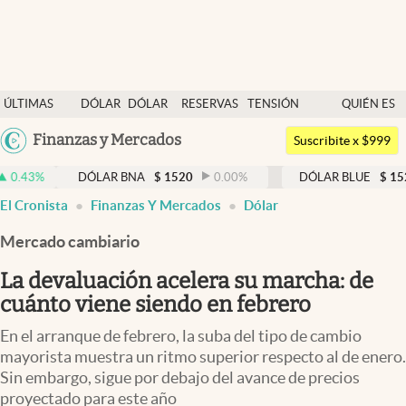
Últimas noticias
ÚLTIMAS
DÓLAR
DÓLAR
RESERVAS
TENSIÓN
QUIÉN ES
Dólar
NOTICIAS
BLUE
BCRA
GEOPOLÍTICA
QUIÉN
Argentina
Finanzas y Mercados
Members
Suscribite x $999
España
Economía y Política
DÓLAR BNA
$
1520
0.00
%
DÓLAR BLUE
$
1525
-0.3
México
El Cronista
Finanzas Y Mercados
Dólar
Finanzas y Mercados
USA
Mercado cambiario
Mercados Online
Colombia
Uruguay
La devaluación acelera su marcha: de
Negocios
cuánto viene siendo en febrero
Columnistas
En el arranque de febrero, la suba del tipo de cambio
Otras secciones
mayorista muestra un ritmo superior respecto al de enero.
Sin embargo, sigue por debajo del avance de precios
Apertura
proyectado para este año