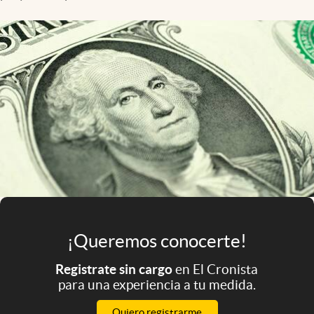
Infotechnology
Clase
Clima
Mundial 2026
Eventos Corporativos
El Cronista Studio
Mediakit
abre en nueva pestaña
Argentina
¡Queremos conocerte!
Registrate sin cargo
en El Cronista
para una experiencia a tu medida.
Quiero registrarme