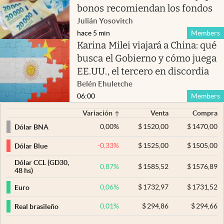
bonos recomiendan los fondos
Julián Yosovitch
hace 5 min
Members
Karina Milei viajará a China: qué
busca el Gobierno y cómo juega
EE.UU., el tercero en discordia
Belén Ehuletche
06:00
Members
Variación
Venta
Compra
0,00
%
$
1520,00
$
1470,00
Dólar BNA
-0,33
%
$
1525,00
$
1505,00
Dólar Blue
Dólar CCL (GD30,
0,87
%
$
1585,52
$
1576,89
48 hs)
0,06
%
$
1732,97
$
1731,52
Euro
0,01
%
$
294,86
$
294,66
Real brasileño