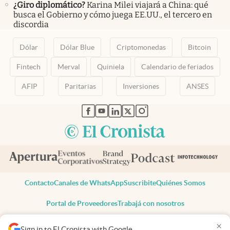
¿Giro diplomático?
Karina Milei viajará a China: qué
busca el Gobierno y cómo juega EE.UU., el tercero en
discordia
Dólar
Dólar Blue
Criptomonedas
Bitcoin
Fintech
Merval
Quiniela
Calendario de feriados
AFIP
Paritarias
Inversiones
ANSES
abre en nueva pestaña
abre en nueva pestaña
abre en nueva pestaña
abre en nueva pestaña
abre en nueva pestaña
Contacto
Canales de WhatsApp
Suscribite
Quiénes Somos
Portal de Proveedores
Trabajá con nosotros
Copyright 2025 cronista.com
×
Sign in to El Cronista with Google