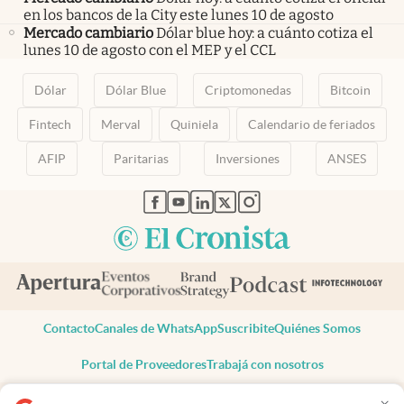
en los bancos de la City este lunes 10 de agosto
Mercado cambiario
Dólar blue hoy: a cuánto cotiza el
lunes 10 de agosto con el MEP y el CCL
Dólar
Dólar Blue
Criptomonedas
Bitcoin
Fintech
Merval
Quiniela
Calendario de feriados
AFIP
Paritarias
Inversiones
ANSES
abre en nueva pestaña
abre en nueva pestaña
abre en nueva pestaña
abre en nueva pestaña
abre en nueva pestaña
Contacto
Canales de WhatsApp
Suscribite
Quiénes Somos
Portal de Proveedores
Trabajá con nosotros
Copyright 2025 cronista.com