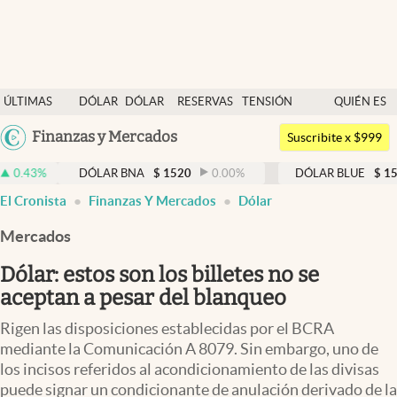
Últimas noticias
ÚLTIMAS
DÓLAR
DÓLAR
RESERVAS
TENSIÓN
QUIÉN ES
Dólar
NOTICIAS
BLUE
BCRA
GEOPOLÍTICA
QUIÉN
Argentina
Finanzas y Mercados
Members
Suscribite x $999
España
Economía y Política
DÓLAR BNA
$
1520
0.00
%
DÓLAR BLUE
$
1525
-0.33
México
El Cronista
Finanzas Y Mercados
Dólar
Finanzas y Mercados
USA
Mercados
Mercados Online
Colombia
Uruguay
Dólar: estos son los billetes no se
Negocios
aceptan a pesar del blanqueo
Columnistas
Rigen las disposiciones establecidas por el BCRA
Otras secciones
mediante la Comunicación A 8079. Sin embargo, uno de
los incisos referidos al acondicionamiento de las divisas
Apertura
puede signar un condicionante de anulación derivado de la