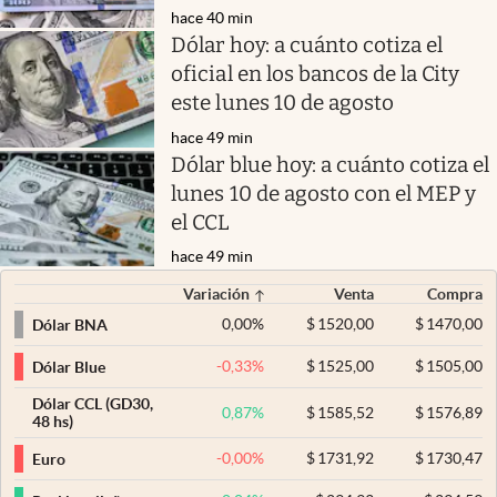
hace 40 min
Dólar hoy: a cuánto cotiza el
oficial en los bancos de la City
este lunes 10 de agosto
hace 49 min
Dólar blue hoy: a cuánto cotiza el
lunes 10 de agosto con el MEP y
el CCL
hace 49 min
Variación
Venta
Compra
0,00
%
$
1520,00
$
1470,00
Dólar BNA
-0,33
%
$
1525,00
$
1505,00
Dólar Blue
Dólar CCL (GD30,
0,87
%
$
1585,52
$
1576,89
48 hs)
-0,00
%
$
1731,92
$
1730,47
Euro