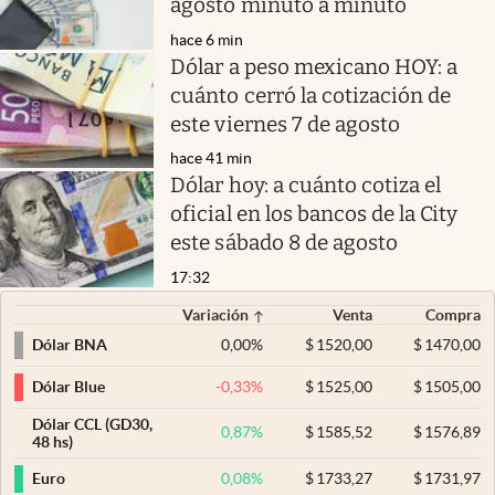
agosto minuto a minuto
hace 6 min
Dólar a peso mexicano HOY: a
cuánto cerró la cotización de
este viernes 7 de agosto
hace 41 min
Dólar hoy: a cuánto cotiza el
oficial en los bancos de la City
este sábado 8 de agosto
17:32
Variación
Venta
Compra
0,00
%
$
1520,00
$
1470,00
Dólar BNA
-0,33
%
$
1525,00
$
1505,00
Dólar Blue
Dólar CCL (GD30,
0,87
%
$
1585,52
$
1576,89
48 hs)
0,08
%
$
1733,27
$
1731,97
Euro