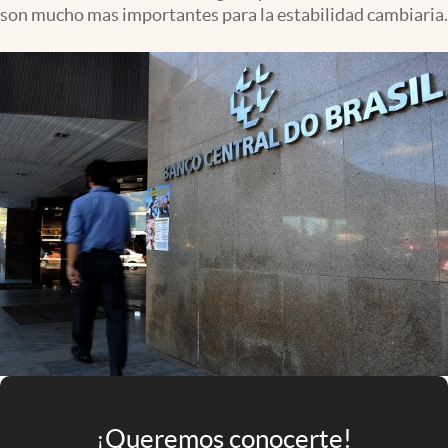
Infotechnology
son mucho mas importantes para la estabilidad cambiaria.
Clase
Clima
Mundial 2026
Eventos Corporativos
El Cronista Studio
Mediakit
abre en nueva pestaña
Argentina
¡Queremos conocerte!