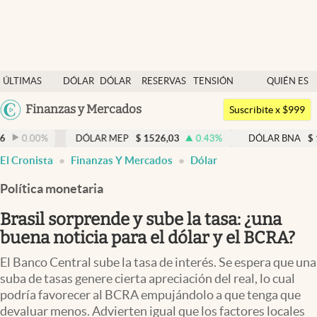
Últimas noticias
ÚLTIMAS
DÓLAR
DÓLAR
RESERVAS
TENSIÓN
QUIÉN ES
Dólar
NOTICIAS
BLUE
BCRA
GEOPOLÍTICA
QUIÉN
Argentina
Finanzas y Mercados
Members
Suscribite x $999
España
Economía y Política
DÓLAR MEP
$
1526,03
0.43
%
DÓLAR BNA
$
1520
0.0
México
El Cronista
Finanzas Y Mercados
Dólar
Finanzas y Mercados
USA
Política monetaria
Mercados Online
Colombia
Uruguay
Brasil sorprende y sube la tasa: ¿una
Negocios
buena noticia para el dólar y el BCRA?
Columnistas
El Banco Central sube la tasa de interés. Se espera que una
Otras secciones
suba de tasas genere cierta apreciación del real, lo cual
podría favorecer al BCRA empujándolo a que tenga que
Apertura
devaluar menos. Advierten igual que los factores locales