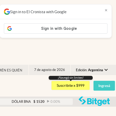
×
Sign in to El Cronista with Google
7 de agosto de 2026
Edición:
Argentina
IÉN ES QUIÉN
¡Navegá sin limites!
Argentina
Suscribite x $999
Ingresá
España
México
abre
LAR BNA
$
1520
0.00
%
DÓLAR BLUE
$
1530
-0.
USA
Colombia