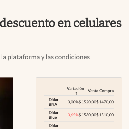
Uruguay
 descuento en celulares
a plataforma y las condiciones
Variación
Venta
Compra
Dólar
0,00
%
$
1520,00
$
1470,00
BNA
Dólar
-0,65
%
$
1530,00
$
1510,00
Blue
Dólar