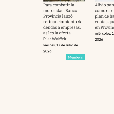
Para combatir la
Alivio par
morosidad, Banco
cómo es e
Provincia lanzó
plan de ha
refinanciamiento de
cuotas qu
deudas a empresas:
en Provin
así es la oferta
miércoles, 1
Pilar Wolffelt
2026
viernes, 17 de Julio de
2026
Members