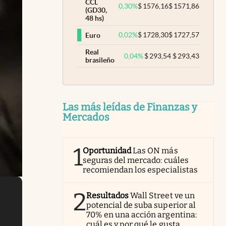
CCL
0,30
%
$
1576,16
$
1571,86
(GD30,
48 hs)
0,02
%
$
1728,30
$
1727,57
Euro
Real
0,04
%
$
293,54
$
293,43
brasileño
Las más leídas de Finanzas y
Mercados
1
Oportunidad
Las ON más
seguras del mercado: cuáles
recomiendan los especialistas
2
Resultados
Wall Street ve un
potencial de suba superior al
70% en una acción argentina:
cuál es y por qué le gusta