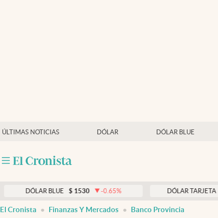
Últimas noticias
Dólar
Members
Economía y Política
Finanzas y Mercados
Mercados Online
ÚLTIMAS NOTICIAS
DÓLAR
DÓLAR BLUE
Negocios
Columnistas
Otras secciones
LAR BLUE
$
1530
-0.65
%
DÓLAR TARJETA
$
1976
Apertura
El Cronista
Finanzas Y Mercados
Banco Provincia