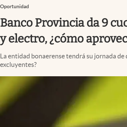
Infotechnology
Oportunidad
Clase
Banco Provincia da 9 cuo
Clima
y electro, ¿cómo aprove
Mundial 2026
Eventos Corporativos
La entidad bonaerense tendrá su jornada de 
El Cronista Studio
excluyentes?
Mediakit
abre en nueva pestaña