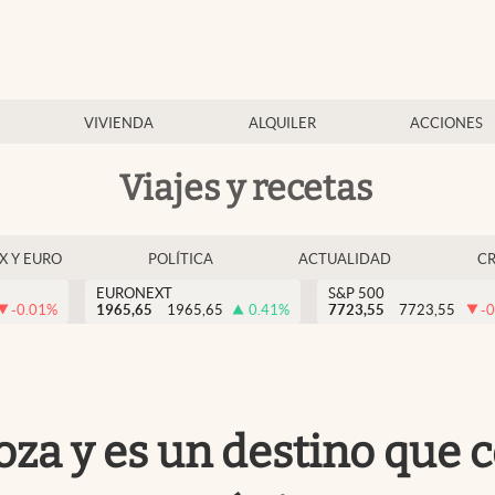
VIVIENDA
ALQUILER
ACCIONES
Viajes y recetas
EX Y EURO
POLÍTICA
ACTUALIDAD
C
EURONEXT
S&P 500
-0.01
%
1965,65
1965,65
0.41
%
7723,55
7723,55
-0
oza y es un destino que 