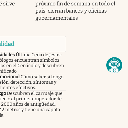
 sirve
próximo fin de semana en todo el
país: cierran bancos y oficinas
gubernamentales
lidad
sidades
Última Cena de Jesus:
ólogos encuentran símbolos
os en el Cenáculo y descubren
nificado
emocional
Cómo saber si tengo
ión: detección, síntomas y
ientos efectivos.
zgo
Descubren el carruaje que
neció al primer emperador de
: 2000 años de antigüedad,
,2 metros y tiene una capota
da