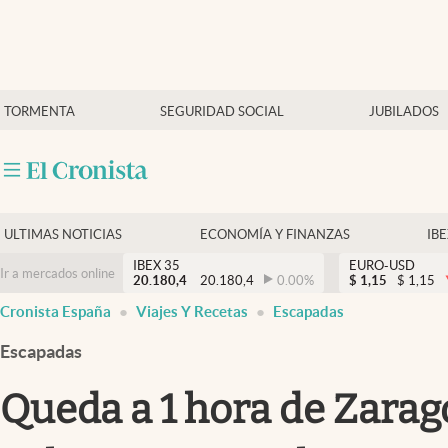
Últimas Noticias
TORMENTA
SEGURIDAD SOCIAL
JUBILADOS
Economía y finanzas
Política
Actualidad
Criptomonedas
ULTIMAS NOTICIAS
ECONOMÍA Y FINANZAS
IB
IBEX 35
EURO-USD
Ir a mercados online
20.180,4
20.180,4
0.00
%
$
1,15
$
1,15
Cronista España
Viajes Y Recetas
Escapadas
Escapadas
Queda a 1 hora de Zarag