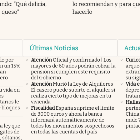
ndo: “Qué delicia,
lo recomiendan y para qué
a queso”
hacerlo
Últimas Noticias
Actua
do por
Atención
Oficial y confirmado | Los
Curio
án un 15%
mayores de 60 años podrán cobrar la
arque
yan
pensión si cumplen este requisito
extrañ
pero
del Gobierno
su sig
Atención
Murió la Ley de Alquileres |
Vida 
u vida en
El casero puede subirte el alquiler si
depres
os
realiza cierto tipo de mejoras en tu
tratam
arios le
vivienda
Halla
0 bloques
Fiscalidad
España suprime el límite
perte
de 3000 euros y ahora la banca
China
informará automáticamente de
mide 7
a ley que
todos los movimientos sospechosos
pinta
gatos de
en todas las cuentas del país
, sótanos,