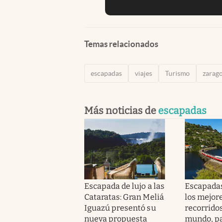
Temas relacionados
escapadas
viajes
Turismo
zarag
Más noticias de
escapadas
Escapada de lujo a las
Escapadas
Cataratas: Gran Meliá
los mejor
Iguazú presentó su
recorridos
nueva propuesta
mundo, pa