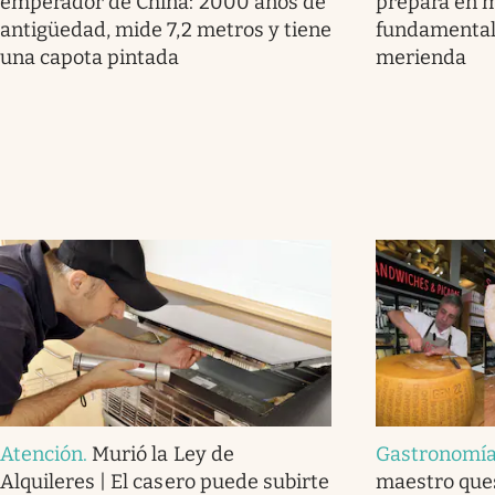
emperador de China: 2000 años de
prepara en m
antigüedad, mide 7,2 metros y tiene
fundamental
una capota pintada
merienda
Atención
.
Murió la Ley de
Gastronomía 
Alquileres | El casero puede subirte
maestro ques