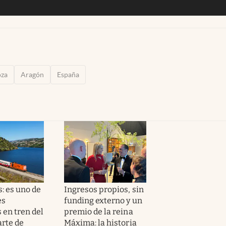
oza
Aragón
España
: es uno de
Ingresos propios, sin
es
funding externo y un
 en tren del
premio de la reina
rte de
Máxima: la historia