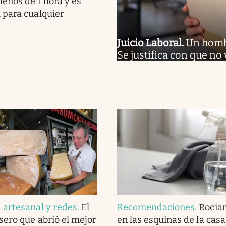
enos de 1 hora y es
 para cualquier
Juicio Laboral
.
Un hombr
Se justifica con que no
artesanal y redes
.
El
Recomendaciones
.
Rociar
ero que abrió el mejor
en las esquinas de la casa