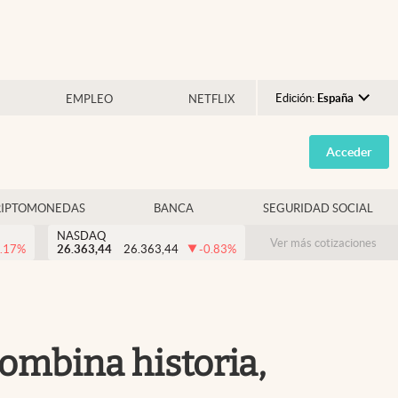
Edición:
España
EMPLEO
NETFLIX
Argentina
Acceder
España
México
RIPTOMONEDAS
BANCA
SEGURIDAD SOCIAL
USA
NASDAQ
Colombia
Ver más cotizaciones
.17
%
26.363,44
26.363,44
-0.83
%
Uruguay
combina historia,