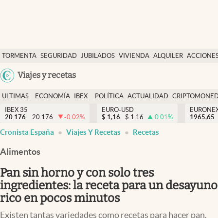
Últimas Noticias
TORMENTA
SEGURIDAD
JUBILADOS
VIVIENDA
ALQUILER
ACCIONE
Economía y finanzas
SOCIAL
Argentina
Viajes y recetas
Política
España
Actualidad
ULTIMAS
ECONOMÍA
IBEX
POLÍTICA
ACTUALIDAD
CRIPTOMONE
México
NOTICIAS
Y
Y
IBEX 35
EURO-USD
EURONE
Criptomonedas
20.176
20.176
-0.02
%
$
1,16
$
1,16
0.01
%
USA
1965,65
FINANZAS
EURO
Cronista España
Viajes Y Recetas
Recetas
Colombia
España
Uruguay
Alimentos
Pan sin horno y con solo tres
ingredientes: la receta para un desayuno
rico en pocos minutos
Existen tantas variedades como recetas para hacer pan.