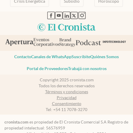
Crisis Energetica
Subsidio
Horóscopo
abre en nueva pestaña
abre en nueva pestaña
abre en nueva pestaña
abre en nueva pestaña
abre en nueva pestaña
Contacto
Canales de WhatsApp
Suscribite
Quiénes Somos
Portal de Proveedores
Trabajá con nosotros
Copyright 2025 cronista.com
Todos los derechos reservados
Términos y condiciones
Privacidad
Consentimiento
Tel:
+54 11 7078-3270
cronista.com
es propiedad de El Cronista Comercial S.A Registro de
propiedad intelectual: 56576959