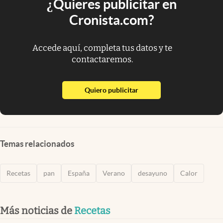
¿Quieres publicitar en
Cronista.com?
Accede aquí, completa tus datos y te
contactaremos.
abre en nueva pestaña
Quiero publicitar
Temas relacionados
Recetas
pan
España
Verano
desayuno
Calor
Más noticias de
Recetas