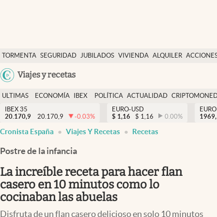
Últimas Noticias
TORMENTA
SEGURIDAD
JUBILADOS
VIVIENDA
ALQUILER
ACCIONE
Economía y finanzas
SOCIAL
Argentina
Viajes y recetas
Política
España
Actualidad
ULTIMAS
ECONOMÍA
IBEX
POLÍTICA
ACTUALIDAD
CRIPTOMONE
México
NOTICIAS
Y
Y
IBEX 35
EURO-USD
EURO
Criptomonedas
20.170,9
20.170,9
-0.03
%
$
1,16
$
1,16
0.00
%
USA
1969,
FINANZAS
EURO
Cronista España
Viajes Y Recetas
Recetas
Colombia
España
Uruguay
Postre de la infancia
La increíble receta para hacer flan
casero en 10 minutos como lo
cocinaban las abuelas
Disfruta de un flan casero delicioso en solo 10 minutos