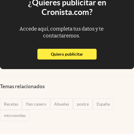
¿Quieres publicitar en
Cronista.com?
Accede aquí, completa tus datos y te
contactaremos.
abre en nueva pestaña
Quiero publicitar
Temas relacionados
Recetas
flan casero
Abuelas
postre
España
microondas