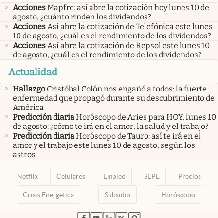
Acciones
Mapfre: así abre la cotización hoy lunes 10 de
agosto, ¿cuánto rinden los dividendos?
Acciones
Así abre la cotización de Telefónica este lunes
10 de agosto, ¿cuál es el rendimiento de los dividendos?
Acciones
Así abre la cotización de Repsol este lunes 10
de agosto, ¿cuál es el rendimiento de los dividendos?
Actualidad
Hallazgo
Cristóbal Colón nos engañó a todos: la fuerte
enfermedad que propagó durante su descubrimiento de
América
Predicción diaria
Horóscopo de Aries para HOY, lunes 10
de agosto: ¿cómo te irá en el amor, la salud y el trabajo?
Predicción diaria
Horóscopo de Tauro: así te irá en el
amor y el trabajo este lunes 10 de agosto, según los
astros
Netflix
Celulares
Empleo
SEPE
Precios
Crisis Energetica
Subsidio
Horóscopo
abre en nueva pestaña
abre en nueva pestaña
abre en nueva pestaña
abre en nueva pestaña
abre en nueva pestaña