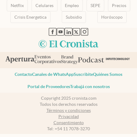
Netflix
Celulares
Empleo
SEPE
Precios
Crisis Energetica
Subsidio
Horóscopo
abre en nueva pestaña
abre en nueva pestaña
abre en nueva pestaña
abre en nueva pestaña
abre en nueva pestaña
Contacto
Canales de WhatsApp
Suscribite
Quiénes Somos
Portal de Proveedores
Trabajá con nosotros
Copyright 2025 cronista.com
Todos los derechos reservados
Términos y condiciones
Privacidad
Consentimiento
Tel:
+54 11 7078-3270