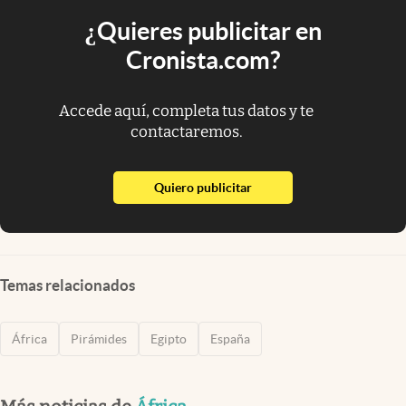
¿Quieres publicitar en
Cronista.com?
Accede aquí, completa tus datos y te
contactaremos.
abre en nueva pestaña
Quiero publicitar
Temas relacionados
África
Pirámides
Egipto
España