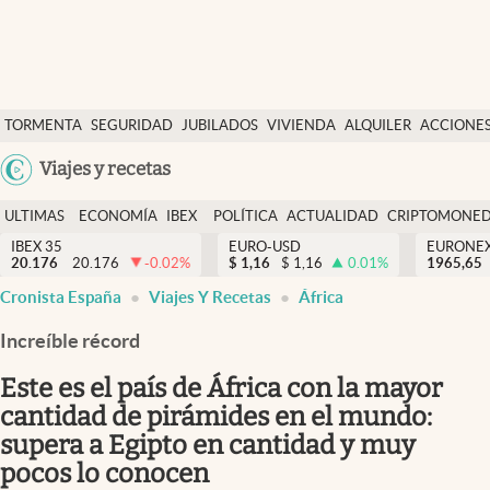
Últimas Noticias
TORMENTA
SEGURIDAD
JUBILADOS
VIVIENDA
ALQUILER
ACCIONE
Economía y finanzas
SOCIAL
Argentina
Viajes y recetas
Política
España
Actualidad
ULTIMAS
ECONOMÍA
IBEX
POLÍTICA
ACTUALIDAD
CRIPTOMONE
México
NOTICIAS
Y
Y
IBEX 35
EURO-USD
EURONE
Criptomonedas
20.176
20.176
-0.02
%
$
1,16
$
1,16
0.01
%
USA
1965,65
FINANZAS
EURO
Cronista España
Viajes Y Recetas
África
Colombia
España
Uruguay
Increíble récord
Este es el país de África con la mayor
cantidad de pirámides en el mundo:
supera a Egipto en cantidad y muy
pocos lo conocen