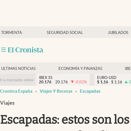
Últimas Noticias
TORMENTA
SEGURIDAD SOCIAL
JUBILADOS
Economía y finanzas
Política
Actualidad
Criptomonedas
ULTIMAS NOTICIAS
ECONOMÍA Y FINANZAS
IB
IBEX 35
EURO-USD
Ir a mercados online
20.176
20.176
-0.02
%
$
1,16
$
1,16
0
Cronista España
Viajes Y Recetas
Escapadas
Viajes
Escapadas: estos son los