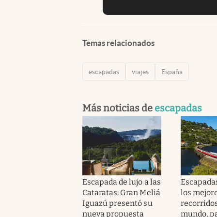
Temas relacionados
escapadas
viajes
España
Más noticias de
escapadas
Escapada de lujo a las
Escapadas
Cataratas: Gran Meliá
los mejor
Iguazú presentó su
recorridos
nueva propuesta
mundo, pa