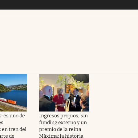
: es uno de
Ingresos propios, sin
es
funding externo y un
 en tren del
premio de la reina
rte de
Máxima: la historia