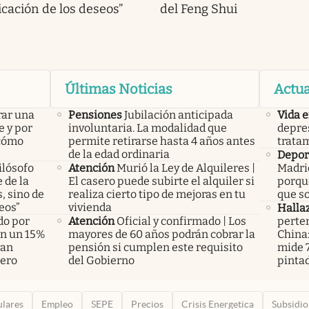
icación de los deseos”
del Feng Shui
Últimas Noticias
Actua
rar una
Pensiones
Jubilación anticipada
Vida 
e y por
involuntaria. La modalidad que
depres
 cómo
permite retirarse hasta 4 años antes
tratam
de la edad ordinaria
Deport
ilósofo
Atención
Murió la Ley de Alquileres |
Madri
 de la
El casero puede subirte el alquiler si
porque
, sino de
realiza cierto tipo de mejoras en tu
que so
eos”
vivienda
Halla
do por
Atención
Oficial y confirmado | Los
perte
án un 15%
mayores de 60 años podrán cobrar la
China
yan
pensión si cumplen este requisito
mide 7
pero
del Gobierno
pinta
ulares
Empleo
SEPE
Precios
Crisis Energetica
Subsidio