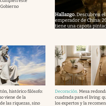
i cumplen este
l Gobierno
Hallazgo
.
Descubren el 
emperador de China: 20
tiene una capota pinta
tón, histórico filósofo:
Decoración
.
Mesa redond
no viene de la
cuadrada para el living: q
de las riquezas, sino
los expertos y la recome