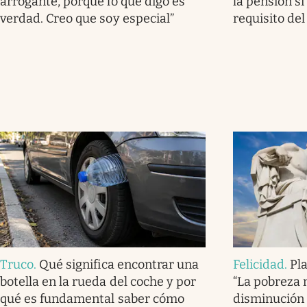
arrogante, porque lo que digo es
la pensión s
verdad. Creo que soy especial”
requisito de
Truco
.
Qué significa encontrar una
Felicidad
.
Pla
botella en la rueda del coche y por
“La pobreza 
qué es fundamental saber cómo
disminución 