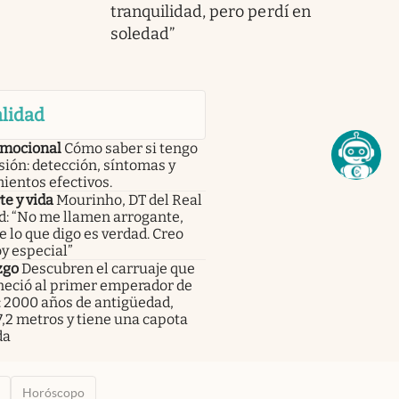
tranquilidad, pero perdí en
soledad”
lidad
emocional
Cómo saber si tengo
ión: detección, síntomas y
ientos efectivos.
e y vida
Mourinho, DT del Real
d: “No me llamen arrogante,
 lo que digo es verdad. Creo
y especial”
zgo
Descubren el carruaje que
neció al primer emperador de
: 2000 años de antigüedad,
,2 metros y tiene una capota
da
Horóscopo