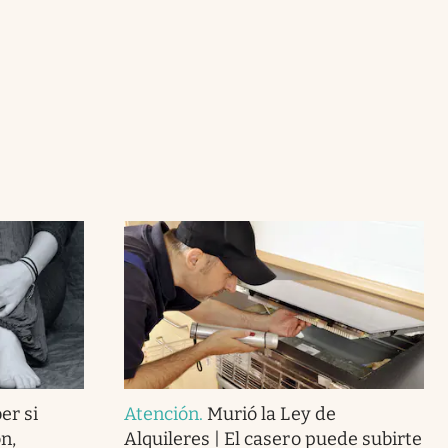
er si
Atención
.
Murió la Ley de
n,
Alquileres | El casero puede subirte