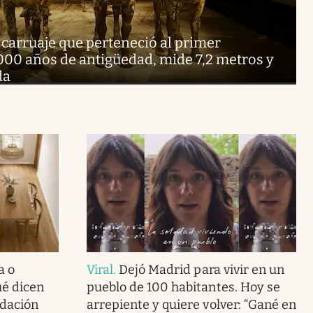
carruaje que perteneció al primer
00 años de antigüedad, mide 7,2 metros y
da
a o
Viral
.
Dejó Madrid para vivir en un
ué dicen
pueblo de 100 habitantes. Hoy se
ndación
arrepiente y quiere volver: “Gané en