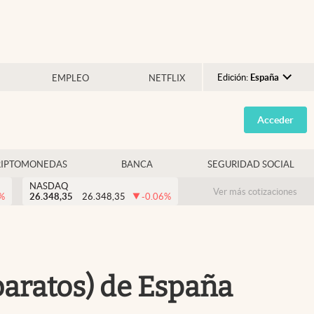
Edición:
España
EMPLEO
NETFLIX
Argentina
Acceder
España
México
RIPTOMONEDAS
BANCA
SEGURIDAD SOCIAL
USA
NASDAQ
Colombia
Ver más cotizaciones
%
26.348,35
26.348,35
-0.06
%
Uruguay
baratos) de España