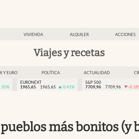
VIVIENDA
ALQUILER
ACCIONES
Viajes y recetas
EX Y EURO
POLÍTICA
ACTUALIDAD
C
EURONEXT
S&P 500
.35
%
1965,65
1965,65
0.41
%
7709,96
7709,96
-0.18
 pueblos más bonitos (y 