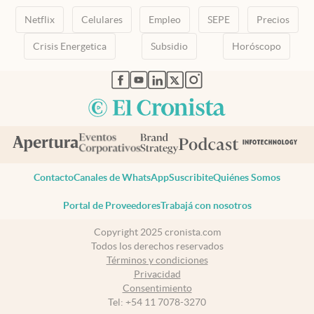
Netflix
Celulares
Empleo
SEPE
Precios
Crisis Energetica
Subsidio
Horóscopo
abre en nueva pestaña
abre en nueva pestaña
abre en nueva pestaña
abre en nueva pestaña
abre en nueva pestaña
Contacto
Canales de WhatsApp
Suscribite
Quiénes Somos
Portal de Proveedores
Trabajá con nosotros
Copyright 2025 cronista.com
Todos los derechos reservados
Términos y condiciones
Privacidad
Consentimiento
Tel:
+54 11 7078-3270