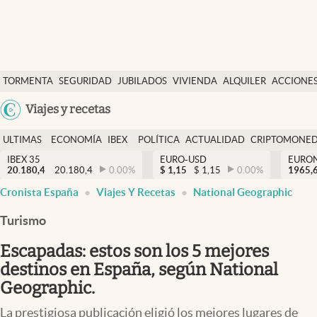
Últimas Noticias
TORMENTA
SEGURIDAD
JUBILADOS
VIVIENDA
ALQUILER
ACCIONE
Economía y finanzas
SOCIAL
Argentina
Viajes y recetas
Política
España
Actualidad
ULTIMAS
ECONOMÍA
IBEX
POLÍTICA
ACTUALIDAD
CRIPTOMONE
México
NOTICIAS
Y
Y
IBEX 35
EURO-USD
EURO
Criptomonedas
20.180,4
20.180,4
0.00
%
$
1,15
$
1,15
0.00
%
USA
1965,
FINANZAS
EURO
Cronista España
Viajes Y Recetas
National Geographic
Colombia
España
Uruguay
Turismo
Escapadas: estos son los 5 mejores
destinos en España, según National
Geographic.
La prestigiosa publicación eligió los mejores lugares de