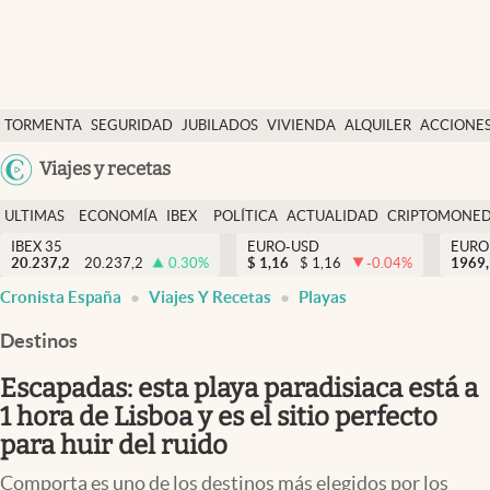
Últimas Noticias
TORMENTA
SEGURIDAD
JUBILADOS
VIVIENDA
ALQUILER
ACCIONE
Economía y finanzas
SOCIAL
Argentina
Viajes y recetas
Política
España
Actualidad
ULTIMAS
ECONOMÍA
IBEX
POLÍTICA
ACTUALIDAD
CRIPTOMONE
México
NOTICIAS
Y
Y
IBEX 35
EURO-USD
EURO
Criptomonedas
20.237,2
20.237,2
0.30
%
$
1,16
$
1,16
-0.04
%
USA
1969,
FINANZAS
EURO
Cronista España
Viajes Y Recetas
Playas
Colombia
España
Uruguay
Destinos
Escapadas: esta playa paradisiaca está a
1 hora de Lisboa y es el sitio perfecto
para huir del ruido
Comporta es uno de los destinos más elegidos por los