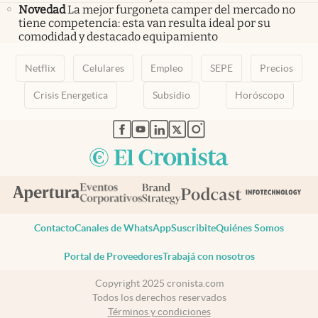
Novedad
La mejor furgoneta camper del mercado no
tiene competencia: esta van resulta ideal por su
comodidad y destacado equipamiento
Netflix
Celulares
Empleo
SEPE
Precios
Crisis Energetica
Subsidio
Horóscopo
abre en nueva pestaña
abre en nueva pestaña
abre en nueva pestaña
abre en nueva pestaña
abre en nueva pestaña
Contacto
Canales de WhatsApp
Suscribite
Quiénes Somos
Portal de Proveedores
Trabajá con nosotros
Copyright 2025 cronista.com
Todos los derechos reservados
Términos y condiciones