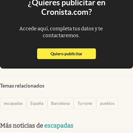
¿Quieres publicitar en
Cronista.com?
Accede aquí, completa tus datos y te
contactaremos.
abre en nueva pestaña
Quiero publicitar
Temas relacionados
escapadas
España
Barcelona
Turismo
pueblos
Más noticias de
escapadas