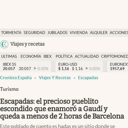
Últimas Noticias
TORMENTA
SEGURIDAD
JUBILADOS
VIVIENDA
ALQUILER
ACCIONE
Economía y finanzas
SOCIAL
Argentina
Viajes y recetas
Política
España
Actualidad
ULTIMAS
ECONOMÍA
IBEX
POLÍTICA
ACTUALIDAD
CRIPTOMONE
México
NOTICIAS
Y
Y
IBEX 35
EURO-USD
EURONEX
Criptomonedas
20.057
20.057
0.00
%
$
1,16
$
1,16
0.00
%
1957,69
USA
FINANZAS
EURO
Cronista España
Viajes Y Recetas
Escapadas
Colombia
España
Uruguay
Turismo
Escapadas: el precioso pueblito
escondido que enamoró a Gaudí y
queda a menos de 2 horas de Barcelona
Este poblado de cuento es hadas es un sitio donde se