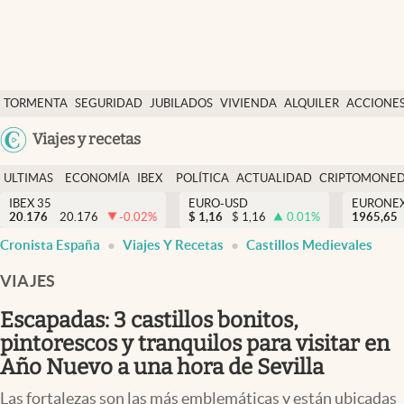
Últimas Noticias
TORMENTA
SEGURIDAD
JUBILADOS
VIVIENDA
ALQUILER
ACCIONE
Economía y finanzas
SOCIAL
Argentina
Viajes y recetas
Política
España
Actualidad
ULTIMAS
ECONOMÍA
IBEX
POLÍTICA
ACTUALIDAD
CRIPTOMONE
México
NOTICIAS
Y
Y
IBEX 35
EURO-USD
EURONE
Criptomonedas
20.176
20.176
-0.02
%
$
1,16
$
1,16
0.01
%
USA
1965,65
FINANZAS
EURO
Cronista España
Viajes Y Recetas
Castillos Medievales
Colombia
España
Uruguay
VIAJES
Escapadas: 3 castillos bonitos,
pintorescos y tranquilos para visitar en
Año Nuevo a una hora de Sevilla
Las fortalezas son las más emblemáticas y están ubicadas