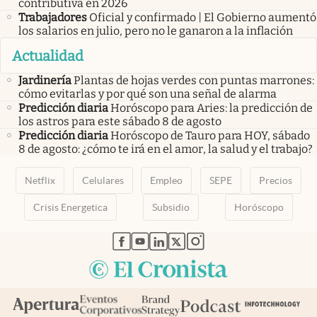
contributiva en 2026
Trabajadores
Oficial y confirmado | El Gobierno aumentó
los salarios en julio, pero no le ganaron a la inflación
Actualidad
Jardinería
Plantas de hojas verdes con puntas marrones:
cómo evitarlas y por qué son una señal de alarma
Predicción diaria
Horóscopo para Aries: la predicción de
los astros para este sábado 8 de agosto
Predicción diaria
Horóscopo de Tauro para HOY, sábado
8 de agosto: ¿cómo te irá en el amor, la salud y el trabajo?
Netflix
Celulares
Empleo
SEPE
Precios
Crisis Energetica
Subsidio
Horóscopo
abre en nueva pestaña
abre en nueva pestaña
abre en nueva pestaña
abre en nueva pestaña
abre en nueva pestaña