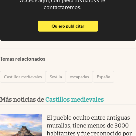
Accede aquí, completa tus datos y te
contactaremos.
abre en nueva pestaña
Quiero publicitar
Temas relacionados
Castillos medievales
Sevilla
escapadas
España
Más noticias de
Castillos medievales
El pueblo oculto entre antiguas
murallas, tiene menos de 3000
habitantes y fue reconocido por