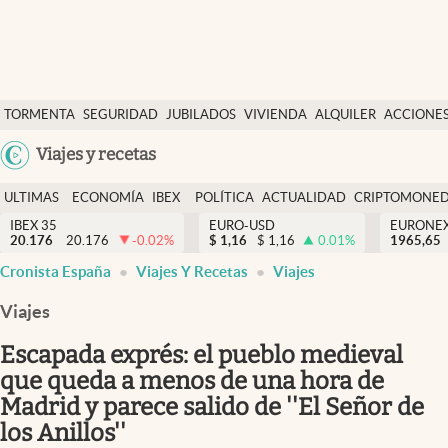
Últimas Noticias
TORMENTA
SEGURIDAD
JUBILADOS
VIVIENDA
ALQUILER
ACCIONE
Economía y finanzas
SOCIAL
Argentina
Viajes y recetas
Política
España
Actualidad
ULTIMAS
ECONOMÍA
IBEX
POLÍTICA
ACTUALIDAD
CRIPTOMONE
México
NOTICIAS
Y
Y
IBEX 35
EURO-USD
EURONE
Criptomonedas
20.176
20.176
-0.02
%
$
1,16
$
1,16
0.01
%
USA
1965,65
FINANZAS
EURO
Cronista España
Viajes Y Recetas
Viajes
Colombia
España
Uruguay
Viajes
Escapada exprés: el pueblo medieval
que queda a menos de una hora de
Madrid y parece salido de ''El Señor de
los Anillos''