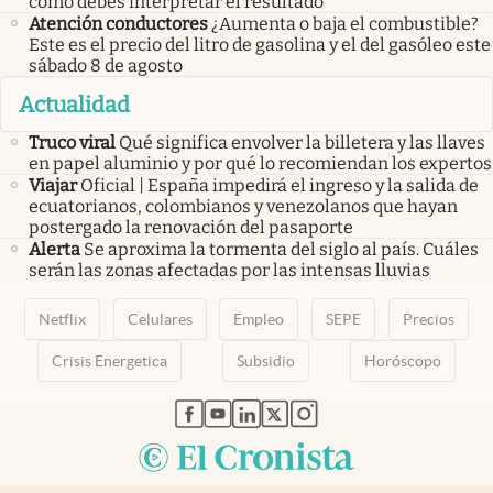
cómo debes interpretar el resultado
Atención conductores
¿Aumenta o baja el combustible?
Este es el precio del litro de gasolina y el del gasóleo este
sábado 8 de agosto
Actualidad
Truco viral
Qué significa envolver la billetera y las llaves
en papel aluminio y por qué lo recomiendan los expertos
Viajar
Oficial | España impedirá el ingreso y la salida de
ecuatorianos, colombianos y venezolanos que hayan
postergado la renovación del pasaporte
Alerta
Se aproxima la tormenta del siglo al país. Cuáles
serán las zonas afectadas por las intensas lluvias
Netflix
Celulares
Empleo
SEPE
Precios
Crisis Energetica
Subsidio
Horóscopo
abre en nueva pestaña
abre en nueva pestaña
abre en nueva pestaña
abre en nueva pestaña
abre en nueva pestaña