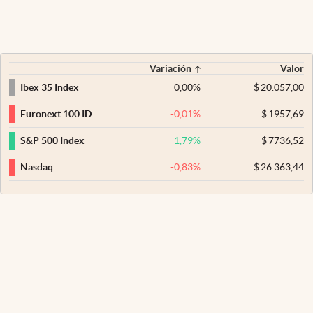
Variación
Valor
0,00
%
$
20.057,00
Ibex 35 Index
-0,01
%
$
1957,69
Euronext 100 ID
1,79
%
$
7736,52
S&P 500 Index
-0,83
%
$
26.363,44
Nasdaq