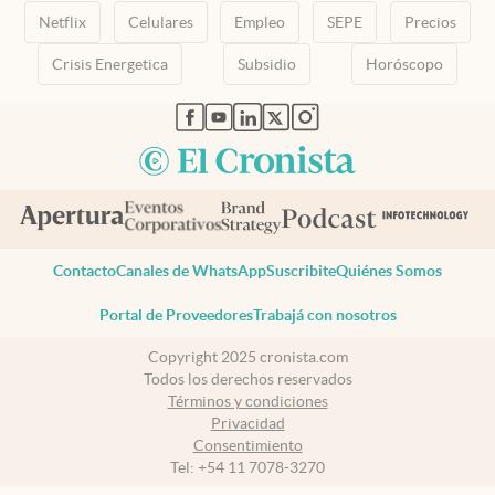
Netflix
Celulares
Empleo
SEPE
Precios
Crisis Energetica
Subsidio
Horóscopo
abre en nueva pestaña
abre en nueva pestaña
abre en nueva pestaña
abre en nueva pestaña
abre en nueva pestaña
Contacto
Canales de WhatsApp
Suscribite
Quiénes Somos
Portal de Proveedores
Trabajá con nosotros
Copyright 2025 cronista.com
Todos los derechos reservados
Términos y condiciones
Privacidad
Consentimiento
Tel:
+54 11 7078-3270