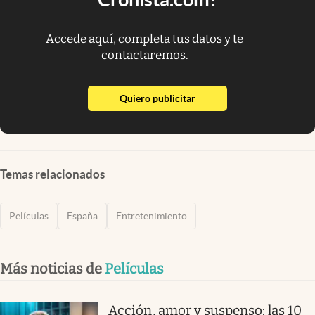
Accede aquí, completa tus datos y te
contactaremos.
abre en nueva pestaña
Quiero publicitar
Temas relacionados
Películas
España
Entretenimiento
Más noticias de
Películas
Acción, amor y suspenso: las 10