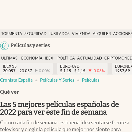
Últimas Noticias
TORMENTA
SEGURIDAD
JUBILADOS
VIVIENDA
ALQUILER
ACCIONE
Economía y finanzas
SOCIAL
Argentina
Películas y series
Política
España
Actualidad
ULTIMAS
ECONOMÍA
IBEX
POLÍTICA
ACTUALIDAD
CRIPTOMONE
México
NOTICIAS
Y
Y
IBEX 35
EURO-USD
EURONE
Criptomonedas
20.057
20.057
0.00
%
$
1,15
$
1,15
-0.03
%
USA
1957,69
FINANZAS
EURO
Cronista España
Películas Y Series
Películas
Colombia
España
Uruguay
Qué ver
Las 5 mejores películas españolas de
2022 para ver este fin de semana
Como cada fin de semana, es buena idea sentarse frente al
televisor y elegir la película que mejor nos siente para