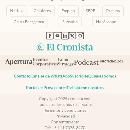
Netflix
Celulares
Empleo
SEPE
Precios
Crisis Energetica
Subsidio
Horóscopo
abre en nueva pestaña
abre en nueva pestaña
abre en nueva pestaña
abre en nueva pestaña
abre en nueva pestaña
Contacto
Canales de WhatsApp
Suscribite
Quiénes Somos
Portal de Proveedores
Trabajá con nosotros
Copyright 2025 cronista.com
Todos los derechos reservados
Términos y condiciones
Privacidad
Consentimiento
Tel:
+54 11 7078-3270