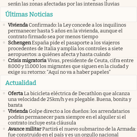
serán las zonas afectadas por las intensas lluvias
Últimas Noticias
Vivienda
Confirmado: la Ley concede a los inquilinos
permanecer hasta 5 años en la vivienda, aunque el
contrato firmado sea por menos tiempo
Schengen
España pide el pasaporte a los viajeros
procedentes de Italia y amplía los controles a siete
aeropuertos: a quiénes afecta y hasta cuándo
Crisis migratoria
Vivas, presidente de Ceuta, cifra entre
8.000 y 11.000 los migrantes que siguen en la ciudad y
exige su retorno: “Aquí no va a haber papeles”
Actualidad
Oferta
La bicicleta eléctrica de Decathlon que alcanza
una velocidad de 25km/h y es plegable. Buena, bonita y
barata
Vivienda
Golpe directo a los dueños: los arrendatarios
podrán permanecer para siempre en el alquiler si el
contrato incluye esta cláusula
Avance militar
Partirá el nuevo submarino de la Armada:
fue construido en el país y es un orgullo nacional