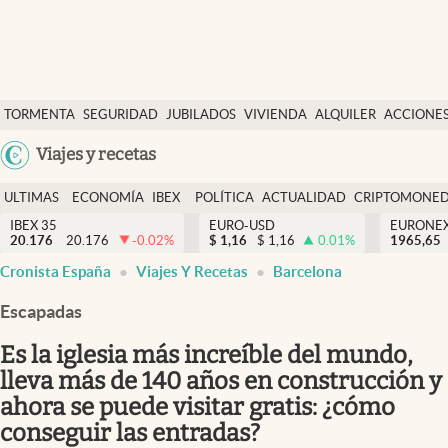
Últimas Noticias
TORMENTA
SEGURIDAD
JUBILADOS
VIVIENDA
ALQUILER
ACCIONE
Economía y finanzas
SOCIAL
Argentina
Viajes y recetas
Política
España
Actualidad
ULTIMAS
ECONOMÍA
IBEX
POLÍTICA
ACTUALIDAD
CRIPTOMONE
México
NOTICIAS
Y
Y
IBEX 35
EURO-USD
EURONE
Criptomonedas
20.176
20.176
-0.02
%
$
1,16
$
1,16
0.01
%
USA
1965,65
FINANZAS
EURO
Cronista España
Viajes Y Recetas
Barcelona
Colombia
España
Uruguay
Escapadas
Es la iglesia más increíble del mundo,
lleva más de 140 años en construcción y
ahora se puede visitar gratis: ¿cómo
conseguir las entradas?