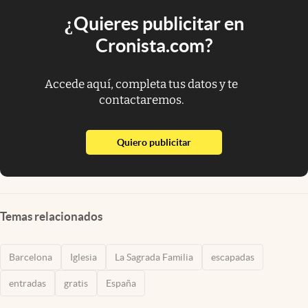
¿Quieres publicitar en
Cronista.com?
Accede aquí, completa tus datos y te
contactaremos.
abre en nueva pestaña
Quiero publicitar
Temas relacionados
Barcelona
Iglesia
La Sagrada Familia
escapadas
entradas
gratis
España