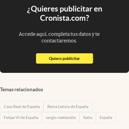
¿Quieres publicitar en
Cronista.com?
Accede aquí, completa tus datos y te
contactaremos.
abre en nueva pestaña
Quiero publicitar
Temas relacionados
Casa Real de España
Reina Letizia de España
Felipe VI de España
sergio mattarella
Italia
España