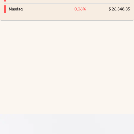
-0,06
%
$
26.348,35
Nasdaq