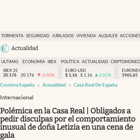
Últimas Noticias
TORMENTA
SEGURIDAD
JUBILADOS
VIVIENDA
ALQUILER
ACCIONE
Economía y finanzas
SOCIAL
Argentina
Actualidad
Política
España
Actualidad
ULTIMAS
ECONOMÍA
IBEX
POLÍTICA
ACTUALIDAD
CRIPTOMONE
México
NOTICIAS
Y
Y
IBEX 35
EURO-USD
EURONE
Criptomonedas
20.176
20.176
-0.02
%
$
1,16
$
1,16
0.01
%
USA
1965,65
FINANZAS
EURO
Cronista España
Actualidad
Casa Real De España
Colombia
España
Uruguay
Internacional
Polémica en la Casa Real | Obligados a
pedir disculpas por el comportamiento
inusual de doña Letizia en una cena de
gala