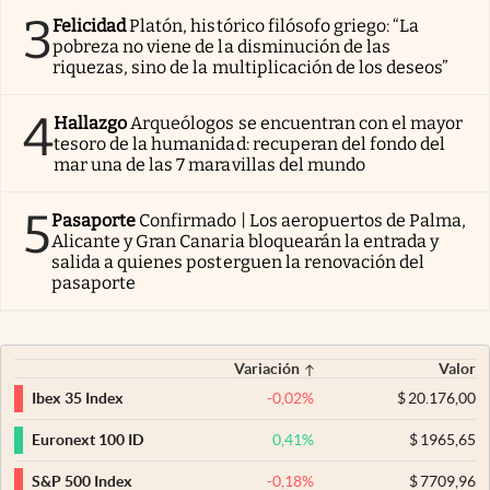
3
Felicidad
Platón, histórico filósofo griego: “La
pobreza no viene de la disminución de las
riquezas, sino de la multiplicación de los deseos”
4
Hallazgo
Arqueólogos se encuentran con el mayor
tesoro de la humanidad: recuperan del fondo del
mar una de las 7 maravillas del mundo
5
Pasaporte
Confirmado | Los aeropuertos de Palma,
Alicante y Gran Canaria bloquearán la entrada y
salida a quienes posterguen la renovación del
pasaporte
Variación
Valor
-0,02
%
$
20.176,00
Ibex 35 Index
0,41
%
$
1965,65
Euronext 100 ID
-0,18
%
$
7709,96
S&P 500 Index