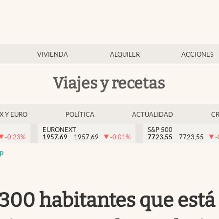
VIVIENDA
ALQUILER
ACCIONES
Viajes y recetas
EX Y EURO
POLÍTICA
ACTUALIDAD
C
EURONEXT
S&P 500
-0.23
%
1957,69
1957,69
-0.01
%
7723,55
7723,55
-
p
00 habitantes que está a