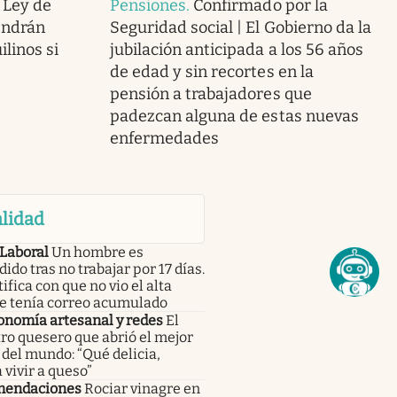
 Ley de
Pensiones
.
Confirmado por la
endrán
Seguridad social | El Gobierno da la
linos si
jubilación anticipada a los 56 años
de edad y sin recortes en la
pensión a trabajadores que
padezcan alguna de estas nuevas
enfermedades
lidad
 Laboral
Un hombre es
ido tras no trabajar por 17 días.
tifica con que no vio el alta
e tenía correo acumulado
onomía artesanal y redes
El
ro quesero que abrió el mejor
del mundo: “Qué delicia,
 vivir a queso”
endaciones
Rociar vinagre en