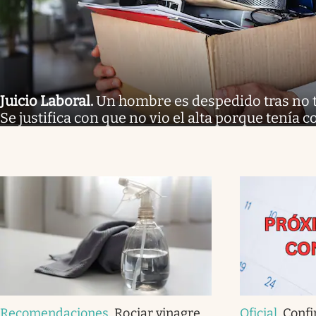
Juicio Laboral
.
Un hombre es despedido tras no tr
Se justifica con que no vio el alta porque tenía
Recomendaciones
.
Rociar vinagre
Oficial
.
Confi