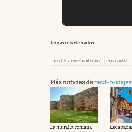
Temas relacionados
naut-b-viajesyrecetas-esp
escapadas
Más noticias de
naut-b-viaje
La muralla romana
Escapadas