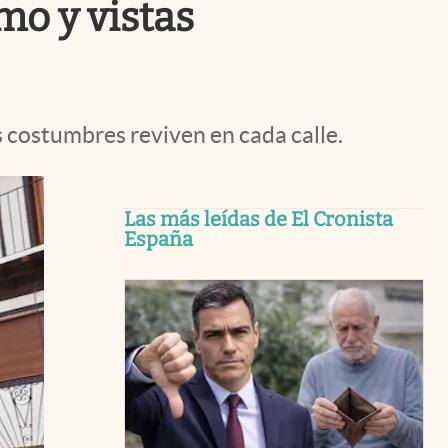
mo y vistas
s costumbres reviven en cada calle.
Las más leídas de El Cronista
España