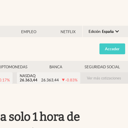
Edición:
España
EMPLEO
NETFLIX
Argentina
Acceder
España
México
RIPTOMONEDAS
BANCA
SEGURIDAD SOCIAL
USA
NASDAQ
Colombia
Ver más cotizaciones
0.17
%
26.363,44
26.363,44
-0.83
%
Uruguay
 solo 1 hora de