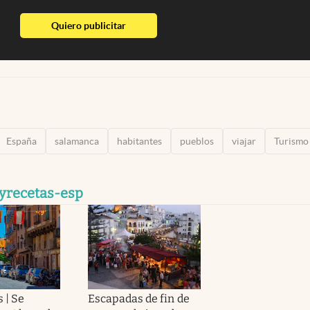
abre en nueva pestaña
Quiero publicitar
España
salamanca
habitantes
pueblos
viajar
Turismo
syrecetas-esp
 | Se
Escapadas de fin de