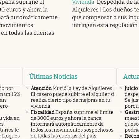
spaña suprime el
Vivienda
.
Despedida de la
00 euros y ahora la
Alquileres | Los dueños t
mará automáticamente
que compensar a sus inqui
 movimientos
infringen esta regulación
en todas las cuentas
Últimas Noticias
Actua
do por
Atención
Murió la Ley de Alquileres |
Juicio
án un 15%
El casero puede subirte el alquiler si
desped
yan
realiza cierto tipo de mejoras en tu
Se jus
pero
vivienda
porqu
Fiscalidad
España suprime el límite
Gastr
u vida en
de 3000 euros y ahora la banca
maest
os
informará automáticamente de
queso 
arios le
todos los movimientos sospechosos
podría
0 bloques
en todas las cuentas del país
Recom