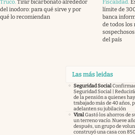
Truco
.
Tirar bicarbonato alrededor
Fiscalidad
.
E
del inodoro: para qué sirve y por
límite de 30
qué lo recomiendan
banca infor
de todos los
sospechosos 
del país
Las más leidas
Seguridad Social
Confirma
Seguridad Social | Reducir
de la pensión a quienes ha
trabajado más de 40 años, 
adelanten su jubilación
Viral
Gastó los ahorros de s
un terreno vacío. Nueve añ
después, un grupo de volunt
construyó una casa con 85