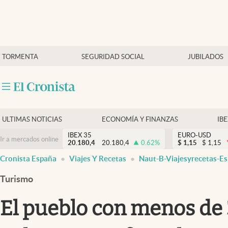
Últimas Noticias
TORMENTA
SEGURIDAD SOCIAL
JUBILADOS
Economía y finanzas
Política
Actualidad
Criptomonedas
ULTIMAS NOTICIAS
ECONOMÍA Y FINANZAS
IB
IBEX 35
EURO-USD
Ir a mercados online
20.180,4
20.180,4
0.62
%
$
1,15
$
1,15
Cronista España
Viajes Y Recetas
Naut-B-Viajesyrecetas-Es
Turismo
El pueblo con menos de 3