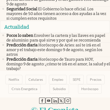
9 de agosto
Seguridad Social
El Gobierno lo hace oficial. Los
mayores de 50 años tienen acceso a dos ayudas a la vez
si cumplen estos requisitos
Actualidad
Pocos lo saben
Envolver la cartera y las llaves en papel
de aluminio: para qué sirve y por qué se recomienda
Predicción diaria
Horóscopo de Aries: así te irá en el
amor y el trabajo este domingo 9 de agosto, según los
astros
Predicción diaria
Horóscopo de Tauro para HOY,
domingo 9 de agosto: ¿cómo te irá en el amor, la salud y el
trabajo?
Netflix
Celulares
Empleo
SEPE
Precios
Crisis Energetica
Subsidio
Horóscopo
abre en nueva pestaña
abre en nueva pestaña
abre en nueva pestaña
abre en nueva pestaña
abre en nueva pestaña