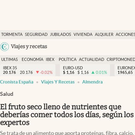
Últimas Noticias
TORMENTA
SEGURIDAD
JUBILADOS
VIVIENDA
ALQUILER
ACCIONE
Economía y finanzas
SOCIAL
Argentina
Viajes y recetas
Política
España
Actualidad
ULTIMAS
ECONOMÍA
IBEX
POLÍTICA
ACTUALIDAD
CRIPTOMONE
México
NOTICIAS
Y
Y
IBEX 35
EURO-USD
EURONE
Criptomonedas
20.176
20.176
-0.02
%
$
1,16
$
1,16
0.01
%
USA
1965,65
FINANZAS
EURO
Cronista España
Viajes Y Recetas
Almendra
Colombia
España
Uruguay
Salud
El fruto seco lleno de nutrientes que
deberías comer todos los días, según los
expertos
Se trata de un alimento que aporta proteínas, fibra, calcio,