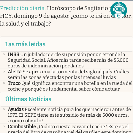
Predicción diaria
.
Horóscopo de Sagitario para
HOY, domingo 9 de agosto: ¿cómo te irá en el amor,
la salud y el trabajo?
Las más leidas
INSS
Un jubilado pierde su pensión por un error de la
Seguridad Social. Años más tarde recibe más de 55.000
euros de indemnización por daños
Alerta
Se aproxima la tormenta del siglo al país. Cuáles
serán las zonas afectadas por las intensas lluvias
Truco
Qué significa encontrar una botella en la rueda del
coche y por qué es fundamental saber cómo actuar
Últimas Noticias
Ayudas
Excelente noticia para los que nacieron antes de
1973. El SEPE tiene este subsidio de más de 5000 euros,
¿cómo cobrarlo?
Combustible
¿Cuánto cuesta cargar el coche? Este es el
precio del litro de gasolina y el del gasóleo este domingo