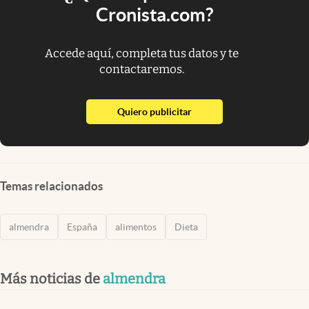
Cronista.com?
Accede aquí, completa tus datos y te
contactaremos.
abre en nueva pestaña
Quiero publicitar
Temas relacionados
almendra
España
alimentos
Dieta
Más noticias de
almendra