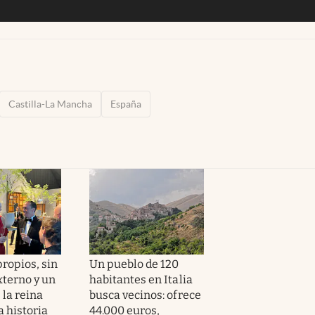
Castilla-La Mancha
España
ropios, sin
Un pueblo de 120
xterno y un
habitantes en Italia
 la reina
busca vecinos: ofrece
a historia
44.000 euros,