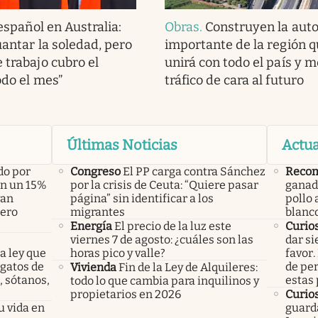
español en Australia:
Obras
.
Construyen la aut
guantar la soledad, pero
importante de la región q
 trabajo cubro el
unirá con todo el país y m
odo el mes”
tráfico de cara al futuro
Últimas Noticias
Actua
do por
Congreso
El PP carga contra Sánchez
Recom
án un 15%
por la crisis de Ceuta: “Quiere pasar
ganade
yan
página” sin identificar a los
pollo 
pero
migrantes
blanc
Energía
El precio de la luz este
Curio
viernes 7 de agosto: ¿cuáles son las
dar si
a ley que
horas pico y valle?
favor.
gatos de
de pe
Vivienda
Fin de la Ley de Alquileres:
, sótanos,
estas
todo lo que cambia para inquilinos y
propietarios en 2026
Curio
u vida en
guarda