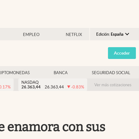
Edición:
España
EMPLEO
NETFLIX
Argentina
Acceder
España
México
RIPTOMONEDAS
BANCA
SEGURIDAD SOCIAL
USA
NASDAQ
Colombia
Ver más cotizaciones
0.17
%
26.363,44
26.363,44
-0.83
%
Uruguay
ue enamora con sus