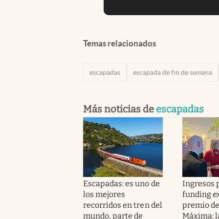
Temas relacionados
escapadas
escapada de fin de semana
Más noticias de
escapadas
Escapadas: es uno de
Ingresos p
los mejores
funding e
recorridos en tren del
premio de
mundo, parte de
Máxima: l