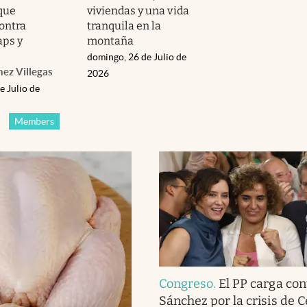
 que
viviendas y una vida
ontra
tranquila en la
ps y
montaña
domingo, 26 de Julio de
hez Villegas
2026
e Julio de
Members
Congreso
.
El PP carga con
Sánchez por la crisis de C