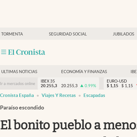
Últimas Noticias
TORMENTA
SEGURIDAD SOCIAL
JUBILADOS
Economía y finanzas
Política
Actualidad
Criptomonedas
ULTIMAS NOTICIAS
ECONOMÍA Y FINANZAS
IB
IBEX 35
EURO-USD
Ir a mercados online
20.255,3
20.255,3
0.99
%
$
1,15
$
1,15
Cronista España
Viajes Y Recetas
Escapadas
Paraíso escondido
El bonito pueblo a meno