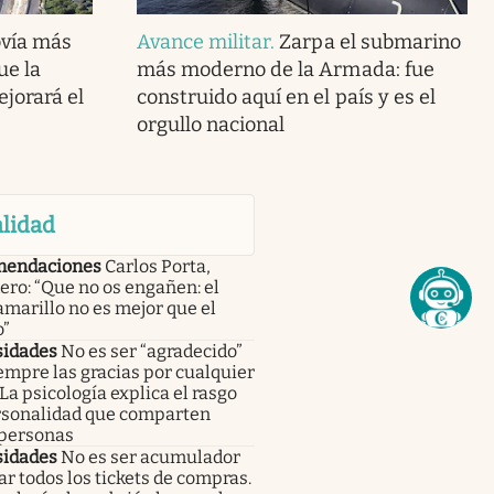
ovía más
Avance militar
.
Zarpa el submarino
ue la
más moderno de la Armada: fue
ejorará el
construido aquí en el país y es el
orgullo nacional
lidad
endaciones
Carlos Porta,
ro: “Que no os engañen: el
amarillo no es mejor que el
o”
sidades
No es ser “agradecido”
empre las gracias por cualquier
 La psicología explica el rasgo
rsonalidad que comparten
 personas
sidades
No es ser acumulador
r todos los tickets de compras.