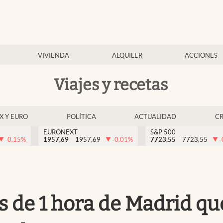
VIVIENDA
ALQUILER
ACCIONES
Viajes y recetas
EX Y EURO
POLÍTICA
ACTUALIDAD
C
EURONEXT
S&P 500
-0.15
%
1957,69
1957,69
-0.01
%
7723,55
7723,55
-
s de 1 hora de Madrid q