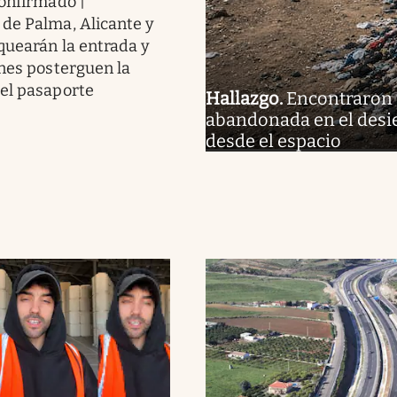
onfirmado |
de Palma, Alicante y
quearán la entrada y
enes posterguen la
el pasaporte
Hallazgo
.
Encontraron 
abandonada en el desie
desde el espacio