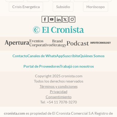
Crisis Energetica
Subsidio
Horóscopo
abre en nueva pestaña
abre en nueva pestaña
abre en nueva pestaña
abre en nueva pestaña
abre en nueva pestaña
Contacto
Canales de WhatsApp
Suscribite
Quiénes Somos
Portal de Proveedores
Trabajá con nosotros
Copyright 2025 cronista.com
Todos los derechos reservados
Términos y condiciones
Privacidad
Consentimiento
Tel:
+54 11 7078-3270
cronista.com
es propiedad de El Cronista Comercial S.A Registro de