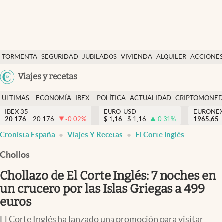
Últimas Noticias
TORMENTA
SEGURIDAD
JUBILADOS
VIVIENDA
ALQUILER
ACCIONE
Economía y finanzas
SOCIAL
Argentina
Viajes y recetas
Política
España
Actualidad
ULTIMAS
ECONOMÍA
IBEX
POLÍTICA
ACTUALIDAD
CRIPTOMONE
México
NOTICIAS
Y
Y
IBEX 35
EURO-USD
EURONE
Criptomonedas
20.176
20.176
-0.02
%
$
1,16
$
1,16
0.31
%
USA
1965,65
FINANZAS
EURO
Cronista España
Viajes Y Recetas
El Corte Inglés
Colombia
España
Uruguay
Chollos
Chollazo de El Corte Inglés: 7 noches en
un crucero por las Islas Griegas a 499
euros
El Corte Inglés ha lanzado una promoción para visitar