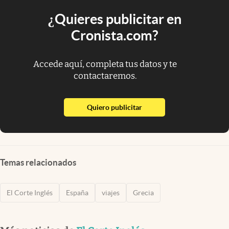
¿Quieres publicitar en
Cronista.com?
Accede aquí, completa tus datos y te
contactaremos.
abre en nueva pestaña
Quiero publicitar
Temas relacionados
El Corte Inglés
España
viajes
Grecia