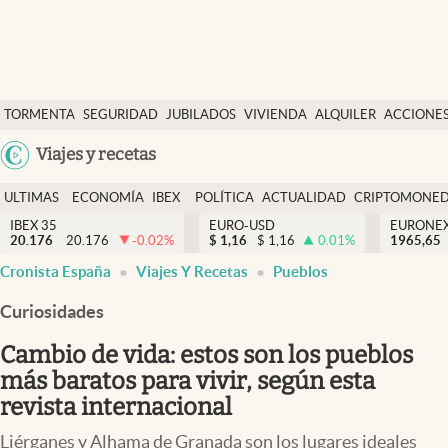
Últimas Noticias
TORMENTA
SEGURIDAD
JUBILADOS
VIVIENDA
ALQUILER
ACCIONE
Economía y finanzas
SOCIAL
Argentina
Viajes y recetas
Política
España
Actualidad
ULTIMAS
ECONOMÍA
IBEX
POLÍTICA
ACTUALIDAD
CRIPTOMONE
México
NOTICIAS
Y
Y
IBEX 35
EURO-USD
EURONE
Criptomonedas
20.176
20.176
-0.02
%
$
1,16
$
1,16
0.01
%
USA
1965,65
FINANZAS
EURO
Cronista España
Viajes Y Recetas
Pueblos
Colombia
España
Uruguay
Curiosidades
Cambio de vida: estos son los pueblos
más baratos para vivir, según esta
revista internacional
Liérganes y Alhama de Granada son los lugares ideales