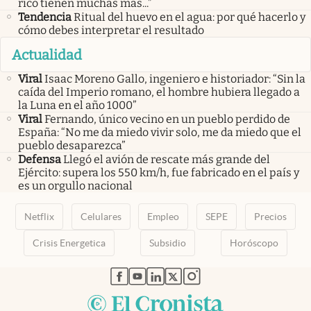
rico tienen muchas más...”
Tendencia
Ritual del huevo en el agua: por qué hacerlo y
cómo debes interpretar el resultado
Actualidad
Viral
Isaac Moreno Gallo, ingeniero e historiador: “Sin la
caída del Imperio romano, el hombre hubiera llegado a
la Luna en el año 1000”
Viral
Fernando, único vecino en un pueblo perdido de
España: “No me da miedo vivir solo, me da miedo que el
pueblo desaparezca”
Defensa
Llegó el avión de rescate más grande del
Ejército: supera los 550 km/h, fue fabricado en el país y
es un orgullo nacional
Netflix
Celulares
Empleo
SEPE
Precios
Crisis Energetica
Subsidio
Horóscopo
abre en nueva pestaña
abre en nueva pestaña
abre en nueva pestaña
abre en nueva pestaña
abre en nueva pestaña