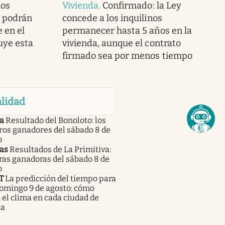
los
Vivienda
.
Confirmado: la Ley
s podrán
concede a los inquilinos
 en el
permanecer hasta 5 años en la
luye esta
vivienda, aunque el contrato
firmado sea por menos tiempo
lidad
a
Resultado del Bonoloto: los
os ganadores del sábado 8 de
o
as
Resultados de La Primitiva:
fras ganadoras del sábado 8 de
o
T
La predicción del tiempo para
domingo 9 de agosto: cómo
 el clima en cada ciudad de
ña