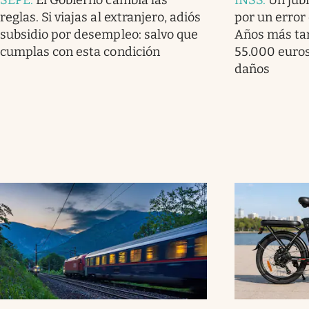
SEPE
.
El Gobierno cambia las
INSS
.
Un jub
reglas. Si viajas al extranjero, adiós
por un error 
subsidio por desempleo: salvo que
Años más ta
cumplas con esta condición
55.000 euro
daños