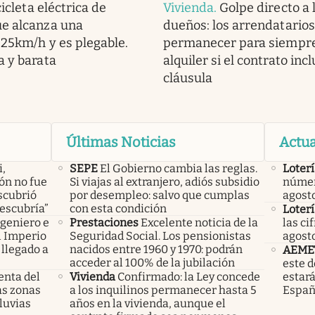
cicleta eléctrica de
Vivienda
.
Golpe directo a 
ue alcanza una
dueños: los arrendatario
 25km/h y es plegable.
permanecer para siempre
a y barata
alquiler si el contrato inc
cláusula
Últimas Noticias
Actua
i,
SEPE
El Gobierno cambia las reglas.
Loterí
lón no fue
Si viajas al extranjero, adiós subsidio
númer
scubrió
por desempleo: salvo que cumplas
agost
descubría”
con esta condición
Loterí
ngeniero e
Prestaciones
Excelente noticia de la
las ci
el Imperio
Seguridad Social. Los pensionistas
agost
llegado a
nacidos entre 1960 y 1970: podrán
AEME
acceder al 100% de la jubilación
este 
enta del
Vivienda
Confirmado: la Ley concede
estará
las zonas
a los inquilinos permanecer hasta 5
Espa
luvias
años en la vivienda, aunque el