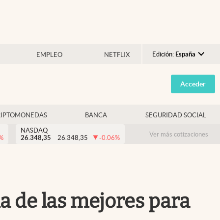
Edición:
España
EMPLEO
NETFLIX
Argentina
Acceder
España
México
RIPTOMONEDAS
BANCA
SEGURIDAD SOCIAL
USA
NASDAQ
Colombia
Ver más cotizaciones
%
26.348,35
26.348,35
-0.06
%
Uruguay
a de las mejores para