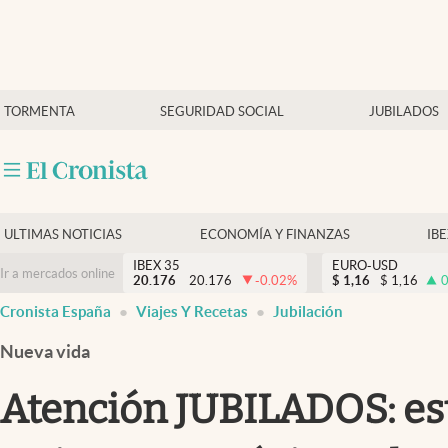
Últimas Noticias
TORMENTA
SEGURIDAD SOCIAL
JUBILADOS
Economía y finanzas
Política
Actualidad
Criptomonedas
ULTIMAS NOTICIAS
ECONOMÍA Y FINANZAS
IB
IBEX 35
EURO-USD
Ir a mercados online
20.176
20.176
-0.02
%
$
1,16
$
1,16
0
Cronista España
Viajes Y Recetas
Jubilación
Nueva vida
Atención JUBILADOS: est