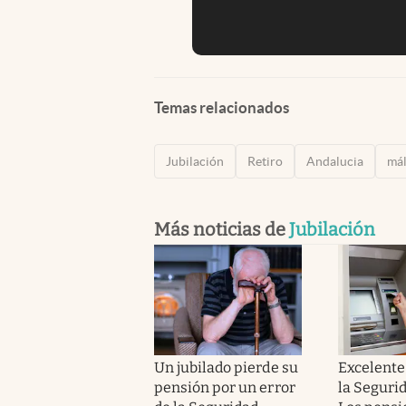
Temas relacionados
Jubilación
Retiro
Andalucia
má
Más noticias de
Jubilación
Un jubilado pierde su
Excelente 
pensión por un error
la Segurid