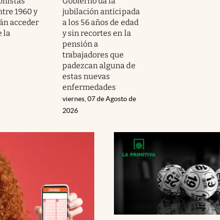
onistas
Gobierno da la
ntre 1960 y
jubilación anticipada
rán acceder
a los 56 años de edad
 la
y sin recortes en la
pensión a
trabajadores que
padezcan alguna de
estas nuevas
enfermedades
viernes, 07 de Agosto de
2026