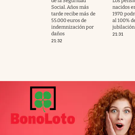
de la Seguridad
Los pensi
Social. Años más
nacidos e
tarde recibe más de
1970: pod
55.000 euros de
al 100% de
indemnización por
jubilación
daños
21:31
21:32