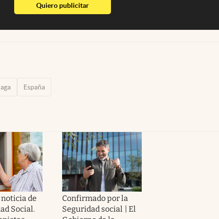
abre en nueva pestaña
Quiero publicitar
laga
España
noticia de
Confirmado por la
ad Social.
Seguridad social | El