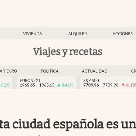
VIVIENDA
ALQUILER
ACCIONES
Viajes y recetas
EX Y EURO
POLÍTICA
ACTUALIDAD
C
EURONEXT
S&P 500
.01
%
1965,65
1965,65
0.41
%
7709,96
7709,96
-0.18
a ciudad española es un