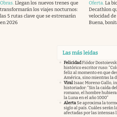
Obras
.
Llegan los nuevos trenes que
Oferta
.
La bi
transformarán los viajes nocturnos:
Decathlon q
las 5 rutas clave que se estrenarán
velocidad de
en 2026
Buena, bonit
Las más leidas
Felicidad
Fiódor Dostoievsk
histórico escritor ruso: “Co
feliz al momento en que de
América, sino mientras la 
Viral
Isaac Moreno Gallo, i
historiador: “Sin la caída d
romano, el hombre hubiera 
la Luna en el año 1000”
Alerta
Se aproxima la torm
siglo al país. Cuáles serán 
afectadas por las intensas l