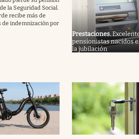
ilado pierde su pensión
de la Seguridad Social.
rde recibe más de
s de indemnización por
Prestaciones
.
Excelente
pensionistas nacidos e
la jubilación