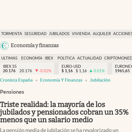
Últimas Noticias
TORMENTA
SEGURIDAD
JUBILADOS
VIVIENDA
ALQUILER
ACCIONE
Economía y finanzas
SOCIAL
Argentina
Economía y finanzas
Política
España
Actualidad
ULTIMAS
ECONOMÍA
IBEX
POLÍTICA
ACTUALIDAD
CRIPTOMONE
México
NOTICIAS
Y
Y
IBEX 35
EURO-USD
EURONE
Criptomonedas
20.176
20.176
-0.02
%
$
1,16
$
1,16
0.01
%
USA
1965,65
FINANZAS
EURO
Cronista España
Economía Y Finanzas
Jubilación
Colombia
España
Uruguay
Pensiones
Triste realidad: la mayoría de los
jubilados y pensionados cobran un 35%
menos que un salario medio
La pensión media de jubilación se ha revalorizado un