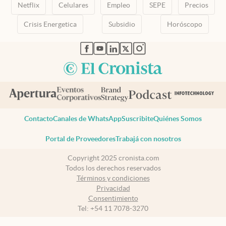
Netflix
Celulares
Empleo
SEPE
Precios
Crisis Energetica
Subsidio
Horóscopo
abre en nueva pestaña
abre en nueva pestaña
abre en nueva pestaña
abre en nueva pestaña
abre en nueva pestaña
Contacto
Canales de WhatsApp
Suscribite
Quiénes Somos
Portal de Proveedores
Trabajá con nosotros
Copyright 2025 cronista.com
Todos los derechos reservados
Términos y condiciones
Privacidad
Consentimiento
Tel:
+54 11 7078-3270