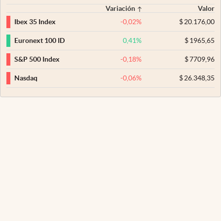
Variación
Valor
-0,02
%
$
20.176,00
Ibex 35 Index
0,41
%
$
1965,65
Euronext 100 ID
-0,18
%
$
7709,96
S&P 500 Index
-0,06
%
$
26.348,35
Nasdaq