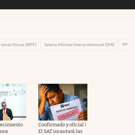
rsonas físicas (IRPF)
Salario Mínimo Interprofesional (SMI)
PP
Crecimiento
Confirmado y oficial |
enos
El SAT incautará las