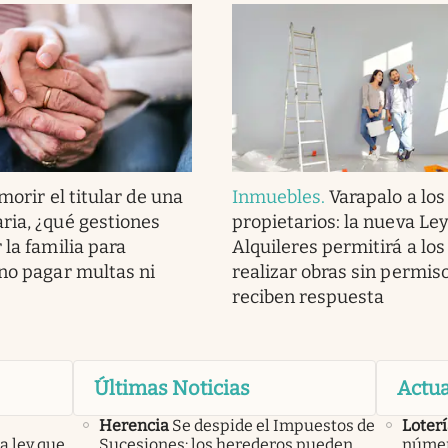
morir el titular de una
Inmuebles
.
Varapalo a los
ria, ¿qué gestiones
propietarios: la nueva Le
 la familia para
Alquileres permitirá a los
 no pagar multas ni
realizar obras sin permiso
reciben respuesta
Últimas Noticias
Actua
Herencia
Se despide el Impuestos de
Loterí
a ley que
Sucesiones: los herederos pueden
númer