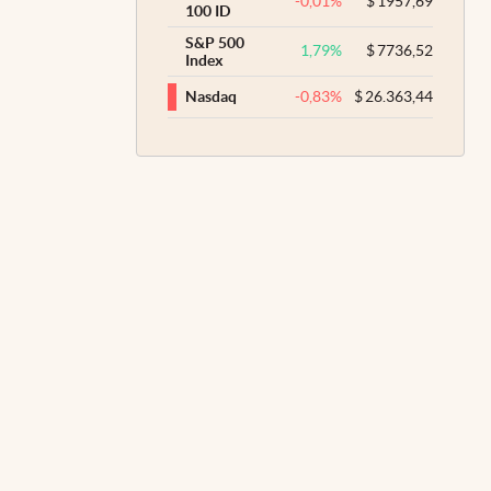
-0,01
%
$
1957,69
100 ID
S&P 500
1,79
%
$
7736,52
Index
-0,83
%
$
26.363,44
Nasdaq