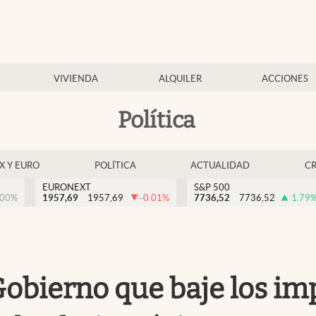
VIVIENDA
ALQUILER
ACCIONES
Política
EX Y EURO
POLÍTICA
ACTUALIDAD
C
EURONEXT
S&P 500
.00
%
1957,69
1957,69
-0.01
%
7736,52
7736,52
1.79
 Gobierno que baje los im