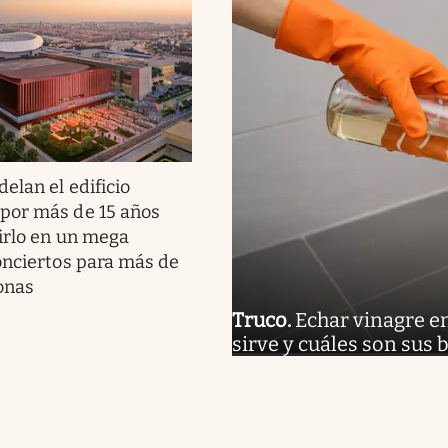
elan el edificio
por más de 15 años
irlo en un mega
onciertos para más de
onas
Truco
.
Echar vinagre en
sirve y cuáles son sus 