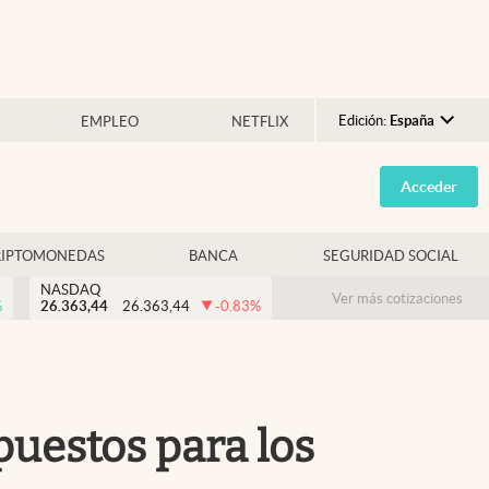
Edición:
España
EMPLEO
NETFLIX
Argentina
Acceder
España
México
RIPTOMONEDAS
BANCA
SEGURIDAD SOCIAL
USA
NASDAQ
Colombia
Ver más cotizaciones
%
26.363,44
26.363,44
-0.83
%
Uruguay
puestos para los