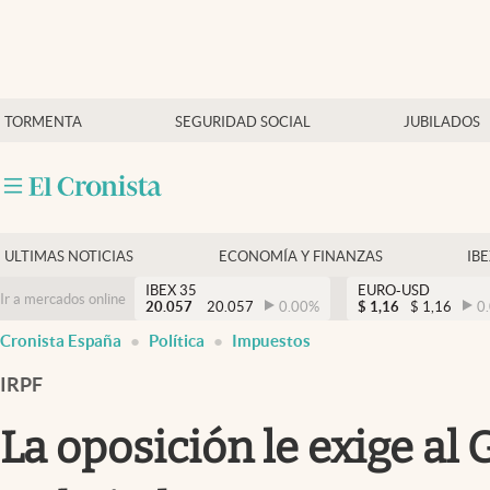
Últimas Noticias
TORMENTA
SEGURIDAD SOCIAL
JUBILADOS
Economía y finanzas
Política
Actualidad
Criptomonedas
ULTIMAS NOTICIAS
ECONOMÍA Y FINANZAS
IB
IBEX 35
EURO-USD
Ir a mercados online
20.057
20.057
0.00
%
$
1,16
$
1,16
0
Cronista España
Política
Impuestos
IRPF
La oposición le exige al