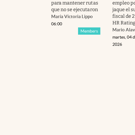
para mantener rutas
empleo p
que no se ejecutaron
jaque el s
fiscal de 
María Victoria Lippo
HR Ratin
06:00
Mario Alav
Members
martes, 04 
2026