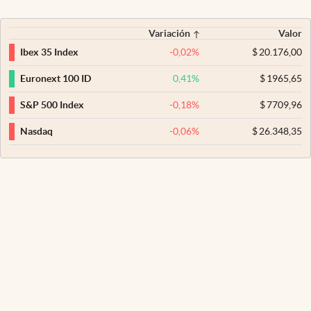
Variación
Valor
-0,02
%
$
20.176,00
Ibex 35 Index
0,41
%
$
1965,65
Euronext 100 ID
-0,18
%
$
7709,96
S&P 500 Index
-0,06
%
$
26.348,35
Nasdaq