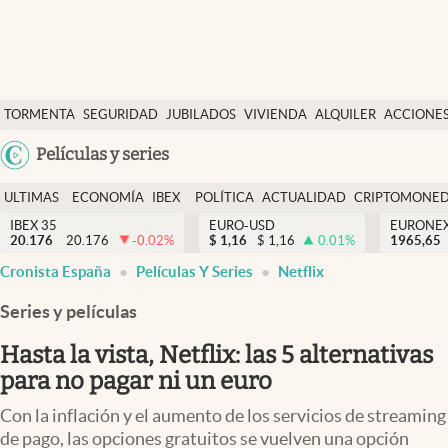
Últimas Noticias
TORMENTA
SEGURIDAD
JUBILADOS
VIVIENDA
ALQUILER
ACCIONE
Economía y finanzas
SOCIAL
Argentina
Películas y series
Política
España
Actualidad
ULTIMAS
ECONOMÍA
IBEX
POLÍTICA
ACTUALIDAD
CRIPTOMONE
México
NOTICIAS
Y
Y
IBEX 35
EURO-USD
EURONE
Criptomonedas
20.176
20.176
-0.02
%
$
1,16
$
1,16
0.01
%
USA
1965,65
FINANZAS
EURO
Cronista España
Películas Y Series
Netflix
Colombia
España
Uruguay
Series y películas
Hasta la vista, Netflix: las 5 alternativas
para no pagar ni un euro
Con la inflación y el aumento de los servicios de streaming
de pago, las opciones gratuitos se vuelven una opción