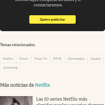
contactaremos.
abre en nueva pestaña
Quiero publicitar
Temas relacionados
Netflix
Filmin
Pluto TV
RTVE
Atresmedia
España
streaming
Más noticias de
Netflix
Las 10 series Netflix más