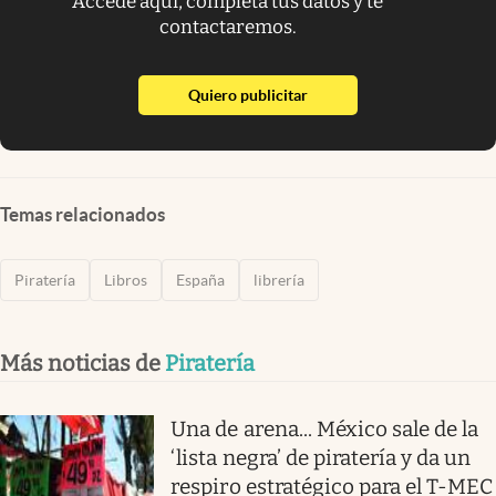
Accede aquí, completa tus datos y te
contactaremos.
abre en nueva pestaña
Quiero publicitar
Temas relacionados
Piratería
Libros
España
librería
Más noticias de
Piratería
Una de arena... México sale de la
‘lista negra’ de piratería y da un
respiro estratégico para el T-MEC