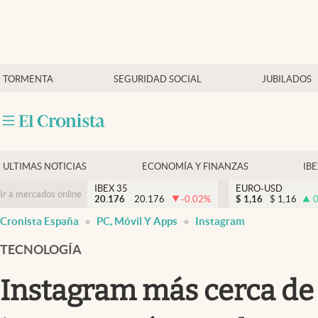
Últimas Noticias
TORMENTA
SEGURIDAD SOCIAL
JUBILADOS
Economía y finanzas
Política
Actualidad
Criptomonedas
ULTIMAS NOTICIAS
ECONOMÍA Y FINANZAS
IB
IBEX 35
EURO-USD
Ir a mercados online
20.176
20.176
-0.02
%
$
1,16
$
1,16
0
Cronista España
PC, Móvil Y Apps
Instagram
TECNOLOGÍA
Instagram más cerca de B