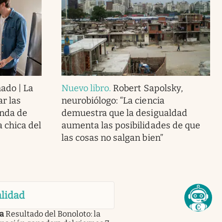
mado | La
Nuevo libro
.
Robert Sapolsky,
ar las
neurobiólogo: “La ciencia
enda de
demuestra que la desigualdad
a chica del
aumenta las posibilidades de que
las cosas no salgan bien”
lidad
a
Resultado del Bonoloto: la