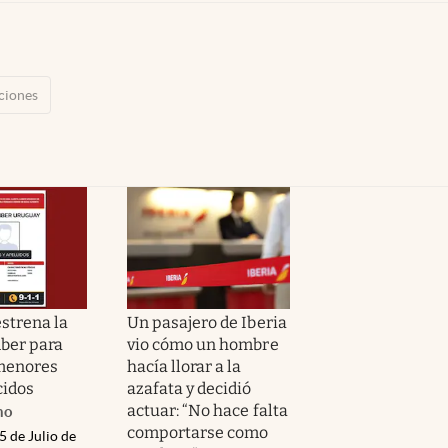
ciones
strena la
Un pasajero de Iberia
ber para
vio cómo un hombre
menores
hacía llorar a la
cidos
azafata y decidió
actuar: “No hace falta
no
comportarse como
5 de Julio de