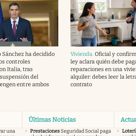
 Sánchez ha decidido
Vivienda
.
Oficial y confir
os controles
ley aclara quién debe pag
n Italia, tras
reparaciones en una vivi
suspensión del
alquiler: debes leer la letr
engen entre ambos
contrato
Últimas Noticias
Actua
rar una
Prestaciones
Seguridad Social paga
Loterí