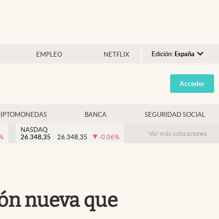
Edición:
España
EMPLEO
NETFLIX
Argentina
Acceder
España
México
RIPTOMONEDAS
BANCA
SEGURIDAD SOCIAL
USA
NASDAQ
Colombia
Ver más cotizaciones
%
26.348,35
26.348,35
-0.06
%
Uruguay
ión nueva que