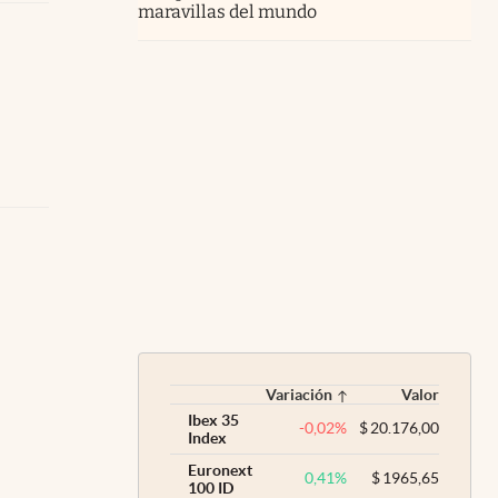
maravillas del mundo
Variación
Valor
Ibex 35
-0,02
%
$
20.176,00
Index
Euronext
0,41
%
$
1965,65
100 ID