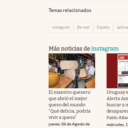
Temas relacionados
instagram
Be real
España
aplica
Más noticias de
instagram
El maestro quesero
Uruguay e
que abrió el mejor
Alerta Am
queso del mundo:
buscar a 
“Qué delicia, podría
desapare
vivir a queso”
Pablo Alfa
jueves, 06 de Agosto de
miércoles, 1