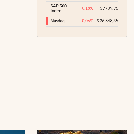
S&P 500
-0,18
%
$
7709,96
Index
-0,06
%
$
26.348,35
Nasdaq