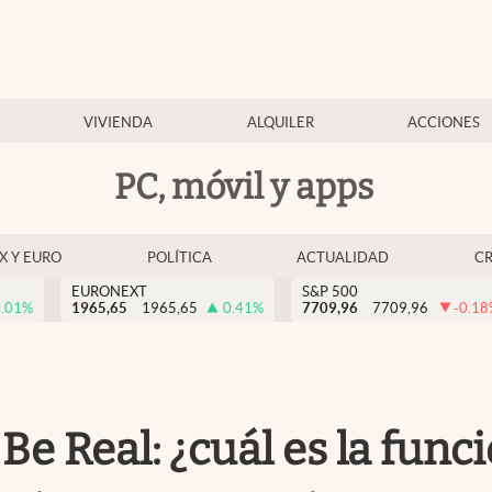
VIVIENDA
ALQUILER
ACCIONES
PC, móvil y apps
EX Y EURO
POLÍTICA
ACTUALIDAD
C
EURONEXT
S&P 500
.01
%
1965,65
1965,65
0.41
%
7709,96
7709,96
-0.18
e Real: ¿cuál es la func