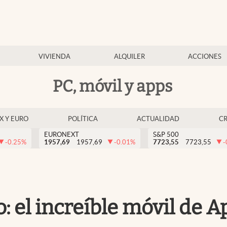
VIVIENDA
ALQUILER
ACCIONES
PC, móvil y apps
EX Y EURO
POLÍTICA
ACTUALIDAD
C
EURONEXT
S&P 500
-0.25
%
1957,69
1957,69
-0.01
%
7723,55
7723,55
-
o: el increíble móvil de 