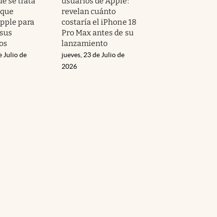
ué se trata
usuarios de Apple:
 que
revelan cuánto
pple para
costaría el iPhone 18
 sus
Pro Max antes de su
os
lanzamiento
e Julio de
jueves, 23 de Julio de
2026