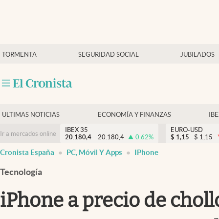
Últimas Noticias
TORMENTA
SEGURIDAD SOCIAL
JUBILADOS
Economía y finanzas
Política
Actualidad
Criptomonedas
ULTIMAS NOTICIAS
ECONOMÍA Y FINANZAS
IB
IBEX 35
EURO-USD
Ir a mercados online
20.180,4
20.180,4
0.62
%
$
1,15
$
1,15
Cronista España
PC, Móvil Y Apps
IPhone
Tecnología
iPhone a precio de choll