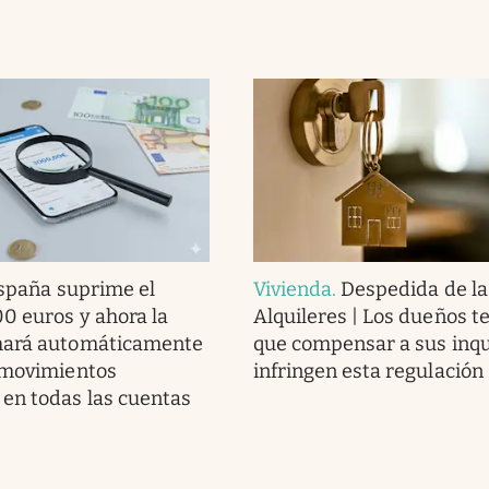
spaña suprime el
Vivienda
.
Despedida de la
00 euros y ahora la
Alquileres | Los dueños t
mará automáticamente
que compensar a sus inqui
 movimientos
infringen esta regulación
en todas las cuentas