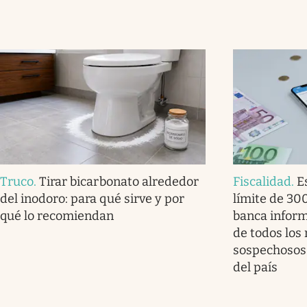
Truco
.
Tirar bicarbonato alrededor
Fiscalidad
.
E
del inodoro: para qué sirve y por
límite de 30
qué lo recomiendan
banca infor
de todos los
sospechosos 
del país