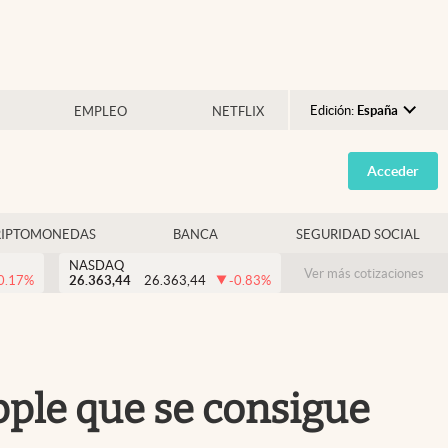
Edición:
España
EMPLEO
NETFLIX
Argentina
Acceder
España
México
RIPTOMONEDAS
BANCA
SEGURIDAD SOCIAL
USA
NASDAQ
Colombia
Ver más cotizaciones
0.17
%
26.363,44
26.363,44
-0.83
%
Uruguay
Apple que se consigue