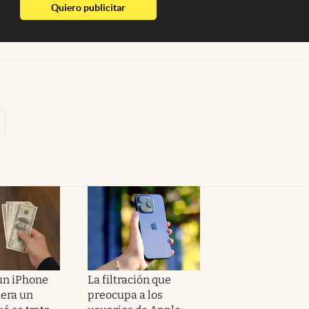
abre en nueva pestaña
Quiero publicitar
un iPhone
La filtración que
uera un
preocupa a los