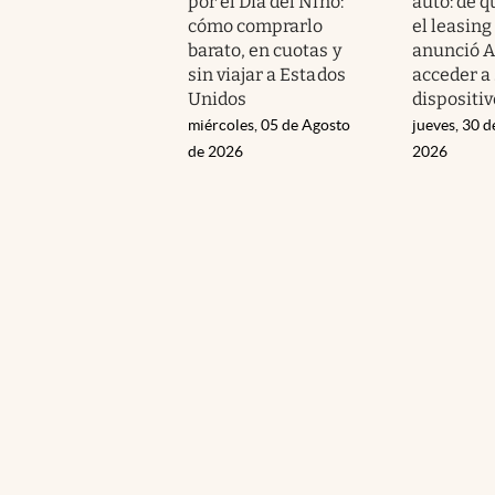
por el Día del Niño:
auto: de q
cómo comprarlo
el leasing
barato, en cuotas y
anunció A
sin viajar a Estados
acceder a
Unidos
dispositiv
miércoles, 05 de Agosto
jueves, 30 d
de 2026
2026