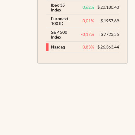
Ibex 35
0,62
%
$
20.180,40
Index
Euronext
-0,01
%
$
1957,69
100 ID
S&P 500
-0,17
%
$
7723,55
Index
-0,83
%
$
26.363,44
Nasdaq