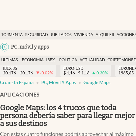
Últimas Noticias
TORMENTA
SEGURIDAD
JUBILADOS
VIVIENDA
ALQUILER
ACCIONE
Economía y finanzas
SOCIAL
Argentina
PC, móvil y apps
Política
España
Actualidad
ULTIMAS
ECONOMÍA
IBEX
POLÍTICA
ACTUALIDAD
CRIPTOMONE
México
NOTICIAS
Y
Y
IBEX 35
EURO-USD
EURONE
Criptomonedas
20.176
20.176
-0.02
%
$
1,16
$
1,16
0.30
%
USA
1965,65
FINANZAS
EURO
Cronista España
PC, Móvil Y Apps
Google Maps
Colombia
España
Uruguay
APLICACIONES
Google Maps: los 4 trucos que toda
persona debería saber para llegar mejor
a sus destinos
Con estas cuatro funciones podrás aprovechar al máximo