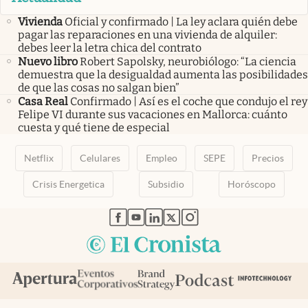
Vivienda
Oficial y confirmado | La ley aclara quién debe
pagar las reparaciones en una vivienda de alquiler:
debes leer la letra chica del contrato
Nuevo libro
Robert Sapolsky, neurobiólogo: “La ciencia
demuestra que la desigualdad aumenta las posibilidades
de que las cosas no salgan bien”
Casa Real
Confirmado | Así es el coche que condujo el rey
Felipe VI durante sus vacaciones en Mallorca: cuánto
cuesta y qué tiene de especial
Netflix
Celulares
Empleo
SEPE
Precios
Crisis Energetica
Subsidio
Horóscopo
abre en nueva pestaña
abre en nueva pestaña
abre en nueva pestaña
abre en nueva pestaña
abre en nueva pestaña