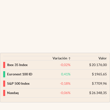
Variación
Valor
-0,02
%
$
20.176,00
Ibex 35 Index
0,41
%
$
1965,65
Euronext 100 ID
-0,18
%
$
7709,96
S&P 500 Index
-0,06
%
$
26.348,35
Nasdaq