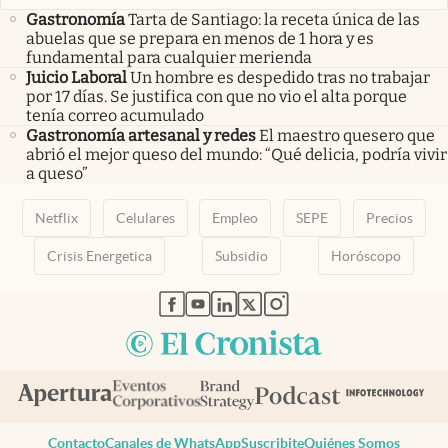
Gastronomía
Tarta de Santiago: la receta única de las
abuelas que se prepara en menos de 1 hora y es
fundamental para cualquier merienda
Juicio Laboral
Un hombre es despedido tras no trabajar
por 17 días. Se justifica con que no vio el alta porque
tenía correo acumulado
Gastronomía artesanal y redes
El maestro quesero que
abrió el mejor queso del mundo: “Qué delicia, podría vivir
a queso”
Netflix
Celulares
Empleo
SEPE
Precios
Crisis Energetica
Subsidio
Horóscopo
abre en nueva pestaña
abre en nueva pestaña
abre en nueva pestaña
abre en nueva pestaña
abre en nueva pestaña
Contacto
Canales de WhatsApp
Suscribite
Quiénes Somos