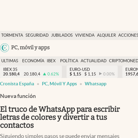
Últimas Noticias
TORMENTA
SEGURIDAD
JUBILADOS
VIVIENDA
ALQUILER
ACCIONE
Economía y finanzas
SOCIAL
Argentina
PC, móvil y apps
Política
España
Actualidad
ULTIMAS
ECONOMÍA
IBEX
POLÍTICA
ACTUALIDAD
CRIPTOMONE
México
NOTICIAS
Y
Y
IBEX 35
EURO-USD
EURO
Criptomonedas
20.180,4
20.180,4
0.62
%
$
1,15
$
1,15
0.00
%
USA
1957,
FINANZAS
EURO
Cronista España
PC, Móvil Y Apps
Whatsapp
Colombia
España
Uruguay
Nueva función
El truco de WhatsApp para escribir
letras de colores y divertir a tus
contactos
Siguiendo simples pasos se puede enviar mensajes