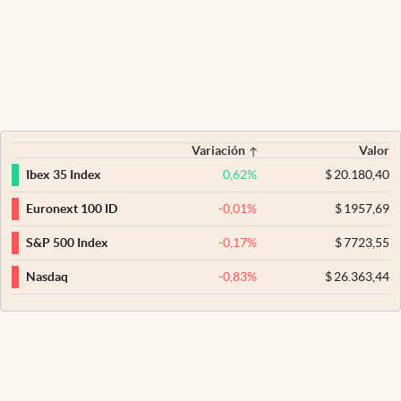
Variación
Valor
0,62
%
$
20.180,40
Ibex 35 Index
-0,01
%
$
1957,69
Euronext 100 ID
-0,17
%
$
7723,55
S&P 500 Index
-0,83
%
$
26.363,44
Nasdaq