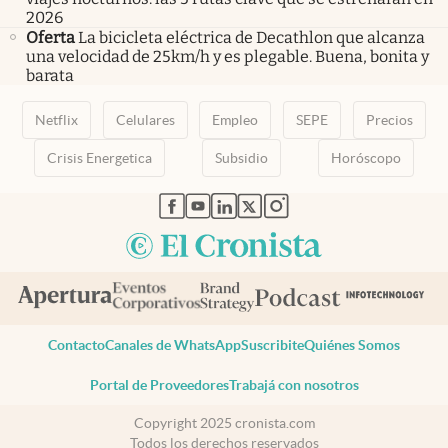
2026
Oferta
La bicicleta eléctrica de Decathlon que alcanza
una velocidad de 25km/h y es plegable. Buena, bonita y
barata
Netflix
Celulares
Empleo
SEPE
Precios
Crisis Energetica
Subsidio
Horóscopo
abre en nueva pestaña
abre en nueva pestaña
abre en nueva pestaña
abre en nueva pestaña
abre en nueva pestaña
Contacto
Canales de WhatsApp
Suscribite
Quiénes Somos
Portal de Proveedores
Trabajá con nosotros
Copyright 2025 cronista.com
Todos los derechos reservados