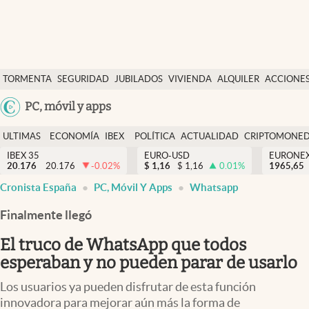
Últimas Noticias
TORMENTA
SEGURIDAD
JUBILADOS
VIVIENDA
ALQUILER
ACCIONE
Economía y finanzas
SOCIAL
Argentina
PC, móvil y apps
Política
España
Actualidad
ULTIMAS
ECONOMÍA
IBEX
POLÍTICA
ACTUALIDAD
CRIPTOMONE
México
NOTICIAS
Y
Y
IBEX 35
EURO-USD
EURONE
Criptomonedas
20.176
20.176
-0.02
%
$
1,16
$
1,16
0.01
%
USA
1965,65
FINANZAS
EURO
Cronista España
PC, Móvil Y Apps
Whatsapp
Colombia
España
Uruguay
Finalmente llegó
El truco de WhatsApp que todos
esperaban y no pueden parar de usarlo
Los usuarios ya pueden disfrutar de esta función
innovadora para mejorar aún más la forma de