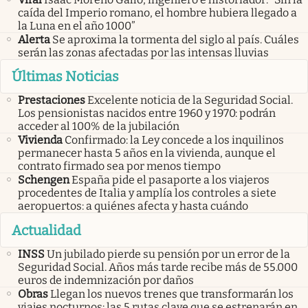
caída del Imperio romano, el hombre hubiera llegado a
la Luna en el año 1000”
Alerta
Se aproxima la tormenta del siglo al país. Cuáles
serán las zonas afectadas por las intensas lluvias
Últimas Noticias
Prestaciones
Excelente noticia de la Seguridad Social.
Los pensionistas nacidos entre 1960 y 1970: podrán
acceder al 100% de la jubilación
Vivienda
Confirmado: la Ley concede a los inquilinos
permanecer hasta 5 años en la vivienda, aunque el
contrato firmado sea por menos tiempo
Schengen
España pide el pasaporte a los viajeros
procedentes de Italia y amplía los controles a siete
aeropuertos: a quiénes afecta y hasta cuándo
Actualidad
INSS
Un jubilado pierde su pensión por un error de la
Seguridad Social. Años más tarde recibe más de 55.000
euros de indemnización por daños
Obras
Llegan los nuevos trenes que transformarán los
viajes nocturnos: las 5 rutas clave que se estrenarán en