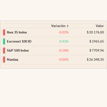
Variación
Valor
-0,02
%
$
20.176,00
Ibex 35 Index
0,41
%
$
1965,65
Euronext 100 ID
-0,18
%
$
7709,96
S&P 500 Index
-0,06
%
$
26.348,35
Nasdaq