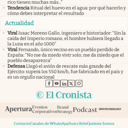
rico tienen muchas más...”
Tendencia
Ritual del huevo en el agua: por qué hacerlo y
cómo debes interpretar el resultado
Actualidad
Viral
Isaac Moreno Gallo, ingeniero e historiador: “Sin la
caída del Imperio romano, el hombre hubiera llegado a
la Luna en el año 1000”
Viral
Fernando, único vecino en un pueblo perdido de
España: “No me da miedo vivir solo, me da miedo que el
pueblo desaparezca”
Defensa
Llegó el avión de rescate más grande del
Ejército: supera los 550 km/h, fue fabricado en el país y
es un orgullo nacional
abre en nueva pestaña
abre en nueva pestaña
abre en nueva pestaña
abre en nueva pestaña
abre en nueva pestaña
Contacto
Canales de WhatsApp
Suscribite
Quiénes Somos