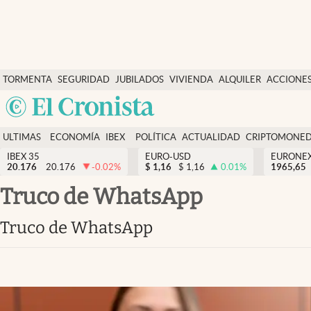
Últimas Noticias
TORMENTA
SEGURIDAD
JUBILADOS
VIVIENDA
ALQUILER
ACCIONE
Economía y finanzas
SOCIAL
Argentina
Política
España
Actualidad
ULTIMAS
ECONOMÍA
IBEX
POLÍTICA
ACTUALIDAD
CRIPTOMONE
México
NOTICIAS
Y
Y
IBEX 35
EURO-USD
EURONE
Criptomonedas
20.176
20.176
-0.02
%
$
1,16
$
1,16
0.01
%
USA
1965,65
FINANZAS
EURO
Colombia
truco de WhatsApp
España
Uruguay
truco de WhatsApp