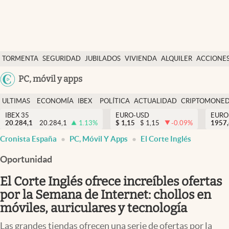
Últimas Noticias
TORMENTA
SEGURIDAD
JUBILADOS
VIVIENDA
ALQUILER
ACCIONE
Economía y finanzas
SOCIAL
Argentina
PC, móvil y apps
Política
España
Actualidad
ULTIMAS
ECONOMÍA
IBEX
POLÍTICA
ACTUALIDAD
CRIPTOMONE
México
NOTICIAS
Y
Y
IBEX 35
EURO-USD
EURO
Criptomonedas
20.284,1
20.284,1
1.13
%
$
1,15
$
1,15
-0.09
%
USA
1957
FINANZAS
EURO
Cronista España
PC, Móvil Y Apps
El Corte Inglés
Colombia
España
Uruguay
Oportunidad
El Corte Inglés ofrece increíbles ofertas
por la Semana de Internet: chollos en
móviles, auriculares y tecnología
Las grandes tiendas ofrecen una serie de ofertas por la