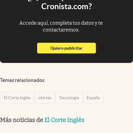
Cronista.com?
Accede aquí, completa tus datos y te
contactaremos.
abre en nueva pestaña
Quiero publicitar
Temas relacionados
El Corte Inglés
ofertas
Tecnología
España
Más noticias de
El Corte Inglés