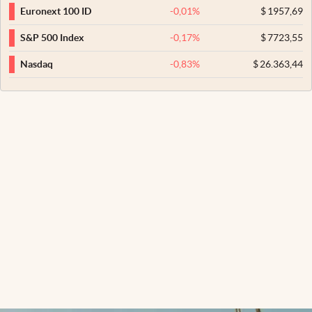
-0,01
%
$
1957,69
Euronext 100 ID
-0,17
%
$
7723,55
S&P 500 Index
-0,83
%
$
26.363,44
Nasdaq