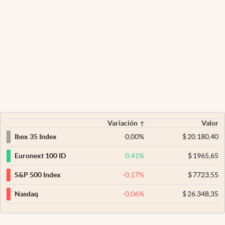
Variación
Valor
0,00
%
$
20.180,40
Ibex 35 Index
0,41
%
$
1965,65
Euronext 100 ID
-0,17
%
$
7723,55
S&P 500 Index
-0,06
%
$
26.348,35
Nasdaq