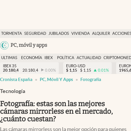
Últimas Noticias
TORMENTA
SEGURIDAD
JUBILADOS
VIVIENDA
ALQUILER
ACCIONE
Economía y finanzas
SOCIAL
Argentina
PC, móvil y apps
Política
España
Actualidad
ULTIMAS
ECONOMÍA
IBEX
POLÍTICA
ACTUALIDAD
CRIPTOMONE
México
NOTICIAS
Y
Y
IBEX 35
EURO-USD
EURO
Criptomonedas
20.180,4
20.180,4
0.00
%
$
1,15
$
1,15
0.01
%
USA
1965,
FINANZAS
EURO
Cronista España
PC, Móvil Y Apps
Fotografía
Colombia
España
Uruguay
Tecnología
Fotografía: estas son las mejores
cámaras mirrorless en el mercado,
¿cuánto cuestan?
Las cámaras mirrorless son la mejor opción para quienes