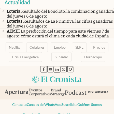
Actualidad
Lotería
Resultado del Bonoloto: la combinación ganadora
del jueves 6 de agosto
Loterías
Resultados de La Primitiva: las cifras ganadoras
del jueves 6 de agosto
AEMET
La predicción del tiempo para este viernes 7 de
agosto: cómo estará el clima en cada ciudad de España
Netflix
Celulares
Empleo
SEPE
Precios
Crisis Energetica
Subsidio
Horóscopo
abre en nueva pestaña
abre en nueva pestaña
abre en nueva pestaña
abre en nueva pestaña
abre en nueva pestaña
Contacto
Canales de WhatsApp
Suscribite
Quiénes Somos