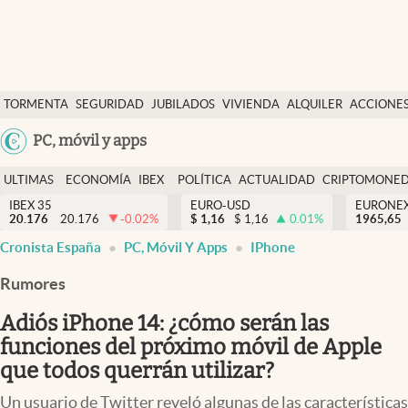
Últimas Noticias
TORMENTA
SEGURIDAD
JUBILADOS
VIVIENDA
ALQUILER
ACCIONE
Economía y finanzas
SOCIAL
Argentina
PC, móvil y apps
Política
España
Actualidad
ULTIMAS
ECONOMÍA
IBEX
POLÍTICA
ACTUALIDAD
CRIPTOMONE
México
NOTICIAS
Y
Y
IBEX 35
EURO-USD
EURONE
Criptomonedas
20.176
20.176
-0.02
%
$
1,16
$
1,16
0.01
%
USA
1965,65
FINANZAS
EURO
Cronista España
PC, Móvil Y Apps
IPhone
Colombia
España
Uruguay
Rumores
Adiós iPhone 14: ¿cómo serán las
funciones del próximo móvil de Apple
que todos querrán utilizar?
Un usuario de Twitter reveló algunas de las características