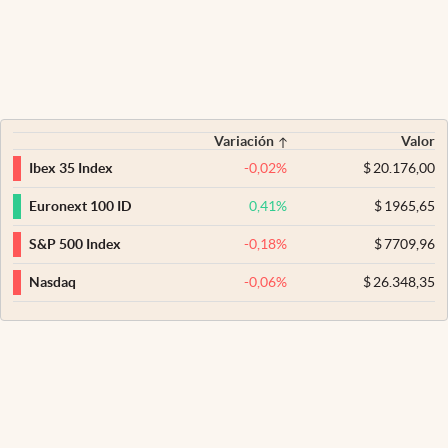
Variación
Valor
-0,02
%
$
20.176,00
Ibex 35 Index
0,41
%
$
1965,65
Euronext 100 ID
-0,18
%
$
7709,96
S&P 500 Index
-0,06
%
$
26.348,35
Nasdaq