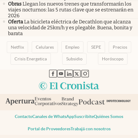
Obras
Llegan los nuevos trenes que transformarán los
viajes nocturnos: las 5 rutas clave que se estrenarán en
2026
Oferta
La bicicleta eléctrica de Decathlon que alcanza
una velocidad de 25km/h y es plegable. Buena, bonita y
barata
Netflix
Celulares
Empleo
SEPE
Precios
Crisis Energetica
Subsidio
Horóscopo
abre en nueva pestaña
abre en nueva pestaña
abre en nueva pestaña
abre en nueva pestaña
abre en nueva pestaña
Contacto
Canales de WhatsApp
Suscribite
Quiénes Somos
Portal de Proveedores
Trabajá con nosotros