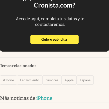
Cronista.com?
Accede aquí, completa tus datos y te
contactaremos.
abre en nueva pestaña
Quiero publicitar
Temas relacionados
iPhone
Lanzamiento
rumores
Apple
España
Más noticias de
iPhone